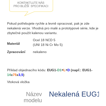
Pokud potřebujete rychle a levně opracovat, pak je zde
nekalená verze. Vhodná pro malé a prototypové série, kde je
zbytečné použít kalenou variantu.
Ocel 18 NCD 5
Materiál
(UNI 18 Ni Cr Mo 5)
Zpracování
nekaleno
Příklad objednacího kódu:
EUG1-
D1
×
L
×
D
(např.: EUG1-
14
x
75
x
3,5
)
Vtoková vložka