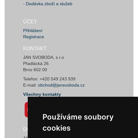
- Dodávka zboží a služeb
ÚČET
Přihlášení
Registrace
KONTAKT
JAN SVOBODA, s.r.o
Přadlácká 26
Brno 602 00
Telefon: +420 549 243 939
E-mail:
obchod@jansvoboda.cz
Všechny kontakty
Používáme soubory
Používáme soubory
cookies
cookies
DODAVATELÉ
AIRTECT Plastic Leak Alarm Systems