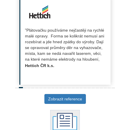
"Plátovačku používáme nejčastěji na rychlé
malé opravy. Forma se kolikrát nemusí ani
rozebírat a jde hned zpátky do výroby. Dají
se opravovat průměry děr na vyhazovače,
místa, kam se nedá navařit laserem, věci,
na které nemáme elektrody na hloubení,
vymačkané dělící roviny forem, hrany dutin.
Hettich ČR k.s.
Také podvařujeme jádra. Plátovačka je
ideální na dobu, kdy zde nejsou
technologie: víkendy, noční. Celkově se dá
říci, že se investice vyplatila a zařízení lze
doporučit."
Zobrazit reference