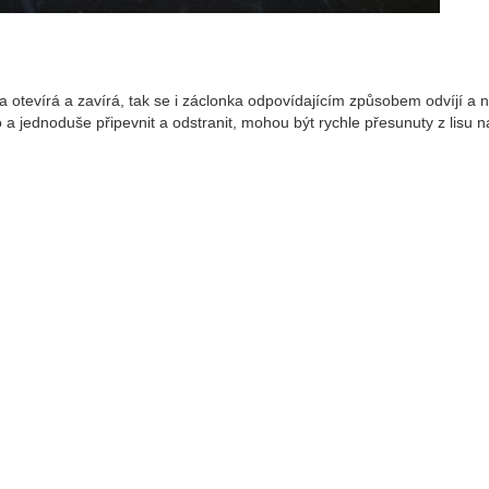
a otevírá a zavírá, tak se i záclonka odpovídajícím způsobem odvíjí a 
a jednoduše připevnit a odstranit, mohou být rychle přesunuty z lisu 