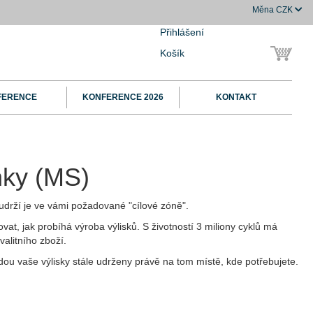
Měna
CZK
Přihlášení
Košík
FERENCE
KONFERENCE 2026
KONTAKT
nky (MS)
udrží je ve vámi požadované "cílové zóně".
vat, jak probíhá výroba výlisků. S životností 3 miliony cyklů má
alitního zboží.
ou vaše výlisky stále udrženy právě na tom místě, kde potřebujete.