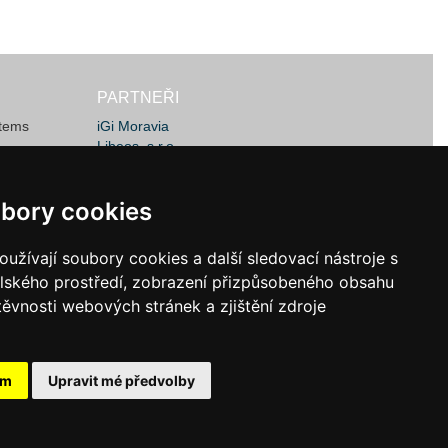
PARTNEŘI
stems
iGi Moravia
Libeos, s.r.o.
JSW Machines
ems Ltd.
MachineLOG IT
bory cookies
bory cookies
užívají soubory cookies a další sledovací nástroje s
užívají soubory cookies a další sledovací nástroje s
elského prostředí, zobrazení přizpůsobeného obsahu
elského prostředí, zobrazení přizpůsobeného obsahu
těvnosti webových stránek a zjištění zdroje
těvnosti webových stránek a zjištění zdroje
ám
ám
Upravit mé předvolby
Upravit mé předvolby