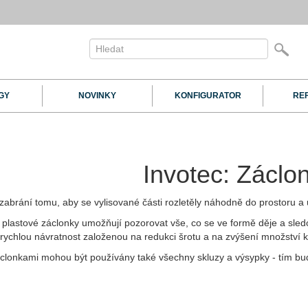
GY
NOVINKY
KONFIGURATOR
RE
Invotec: Záclo
zabrání tomu, aby se vylisované části rozletěly náhodně do prostoru a 
é plastové záclonky umožňují pozorovat vše, co se ve formě děje a sledo
rychlou návratnost založenou na redukci šrotu a na zvýšení množství kv
clonkami mohou být používány také všechny skluzy a výsypky - tím bud