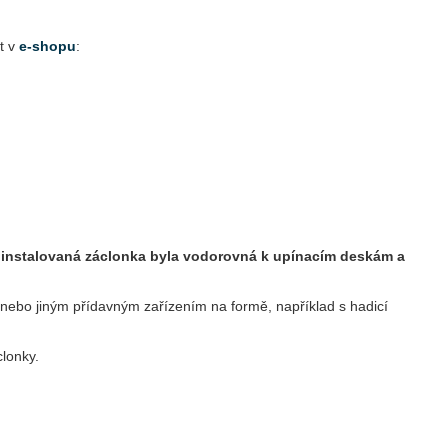
t v
e-shopu
:
y instalovaná záclonka byla vodorovná k upínacím deskám a
y nebo jiným přídavným zařízením na formě, například s hadicí
lonky.