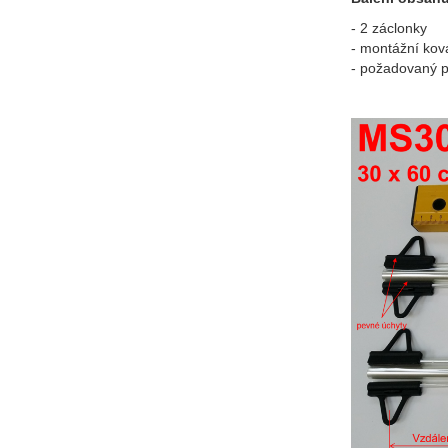
- 2 záclonky
- montážní ková
- požadovaný p