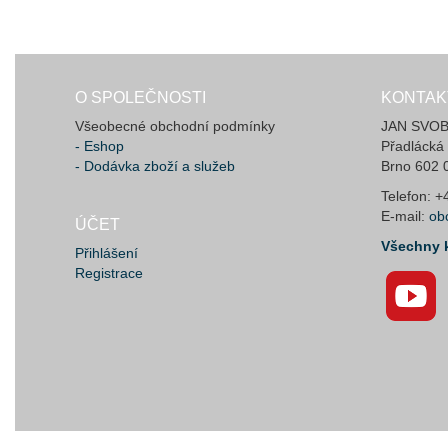
O SPOLEČNOSTI
KONTAK
Všeobecné obchodní podmínky
JAN SVOBO
- Eshop
Přadlácká
- Dodávka zboží a služeb
Brno 602 
Telefon: 
E-mail:
ob
ÚČET
Všechny 
Přihlášení
Registrace