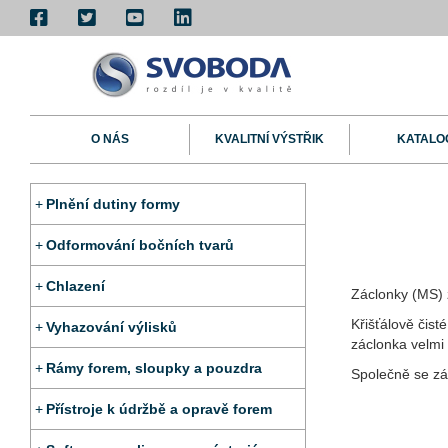
O NÁS
KVALITNÍ VÝSTŘIK
KATALO
Plnění dutiny formy
Odformování bočních tvarů
Chlazení
Záclonky (MS) 
Křišťálově čist
Vyhazování výlisků
záclonka velmi 
Rámy forem, sloupky a pouzdra
Společně se zá
Přístroje k údržbě a opravě forem