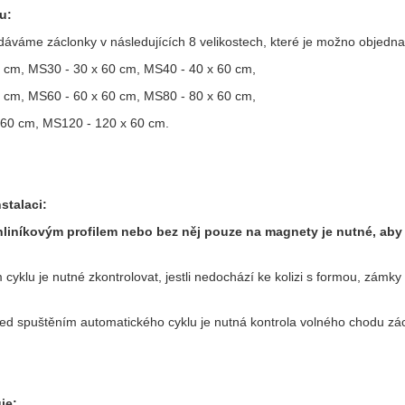
u:
áváme záclonky v následujících 8 velikostech, které je možno objedna
 cm, MS30 - 30 x 60 cm, MS40 - 40 x 60 cm,
 cm, MS60 - 60 x 60 cm, MS80 - 80 x 60 cm,
 60 cm, MS120 - 120 x 60 cm.
stalaci:
 hliníkovým profilem nebo bez něj pouze na magnety je nutné, ab
cyklu je nutné zkontrolovat, jestli nedochází ke kolizi s formou, zámk
ed spuštěním automatického cyklu je nutná kontrola volného chodu zác
je: