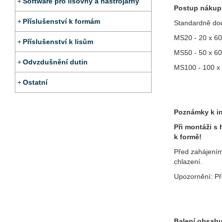
Software pro lisovny a nástrojárny
Postup nákup
Příslušenství k formám
Standardně dod
MS20 - 20 x 60
Příslušenství k lisům
MS50 - 50 x 60
Odvzdušnění dutin
MS100 - 100 x
Ostatní
Poznámky k in
Při montáži s
k formě!
Před zahájením 
chlazení.
Upozornění: Př
Balení obsahu