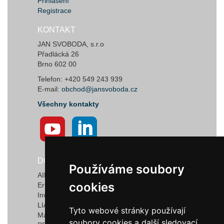
Přihlášení
Registrace
KONTAKT
JAN SVOBODA, s.r.o
Přadlácká 26
Brno 602 00
Telefon: +420 549 243 939
E-mail:
obchod@jansvoboda.cz
Všechny kontakty
DODAVATELÉ
Používáme soubory
Používáme soubory
AIRTECT Plastic Leak Alarm Systems
cookies
cookies
Ermanno Balzi S.r.l.
Invotec Solutions Limited
LIAD Weighing and Control Systems Ltd.
Tyto webové stránky používají
Tyto webové stránky používají
Marquardt GmbH & Co. KG
soubory cookies a další sledovací
soubory cookies a další sledovací