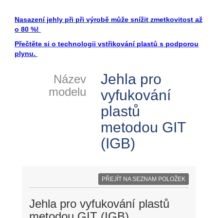
Nasazení jehly při při výrobě může snížit zmetkovitost až
o 80 %!
Přečtěte si o technologii vstřikování plastů s podporou
plynu.