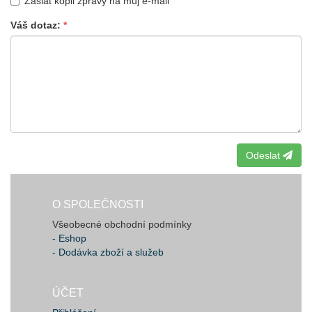
Zaslat kopii zprávy na můj e-mail
Váš dotaz
Odeslat
O SPOLEČNOSTI
Všeobecné obchodní podmínky
- Eshop
- Dodávka zboží a služeb
ÚČET