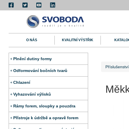
O NÁS
KVALITNÍ VÝSTŘIK
KATALO
Plnění dutiny formy
Příslušenství
Odformování bočních tvarů
Chlazení
Měkk
Vyhazování výlisků
Rámy forem, sloupky a pouzdra
Přístroje k údržbě a opravě forem