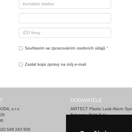
Souhlasím se zpracováním osobních údajů
Zaslat kopii zprávy na můj e-mail
T
DODAVATELÉ
DA, s.r.o
AIRTECT Plastic Leak Alarm Sy
 26
Ermanno Balzi S.r.l.
00
Invotec Solutions Limited
LIAD Weighing and Control Syst
+420 549 243 939