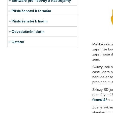
Software pro lisovny a nástrojárny
Příslušenství k formám
Příslušenství k lisům
Odvzdušnění dutin
Ostatní
Měkké skluzy
zajistí, že 
zajistí vaše 
zem.
Skluzy jsou 
části, která 
nebude absor
propíchnutí a
Skluzy SD js
rozměry může
formulář
a z
Zde je výkre
standardní 