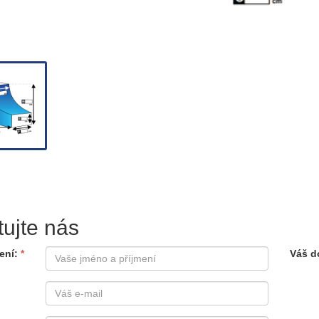
tujte nás
ení
Váš d