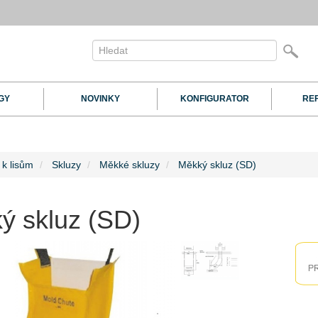
GY
NOVINKY
KONFIGURATOR
RE
 k lisům
Skluzy
Měkké skluzy
Měkký skluz (SD)
ý skluz (SD)