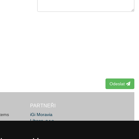
Odeslat
PARTNEŘI
stems
iGi Moravia
Libeos, s.r.o.
JSW Machines
ems Ltd.
MachineLOG IT