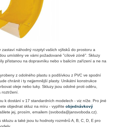
 zastaví náhodný rozptyl vašich výlisků do prostoru a
budou umístěny ve vámi požadované "cílové zóně". Skluzy
díly přistanou na dopravníku nebo v balicím zařízení a ne na
vyrobeny z odolného plastu s podšívkou z PVC ve spodní
bude chránit i ty nejjemnější plasty. Unikátní konstrukce
bovat oleje nebo tuky. Skluzy jsou odolné proti oděru,
 roztržení.
ou k dostání v 17 standardních modelech - viz níže. Pro jiné
te objednat skluz na míru - vyplňte
objednávkový
ašlete jej, prosím, emailem (svoboda@jansvoboda.cz).
s skluzu a také jsou tu hodnoty rozměrů A, B, C, D, E pro
modely.