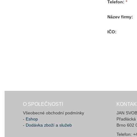
Telefon
Název firmy
IČO
O SPOLEČNOSTI
KONTAK
Všeobecné obchodní podmínky
JAN SVOBO
- Eshop
Přadlácká
- Dodávka zboží a služeb
Brno 602 
Telefon: 