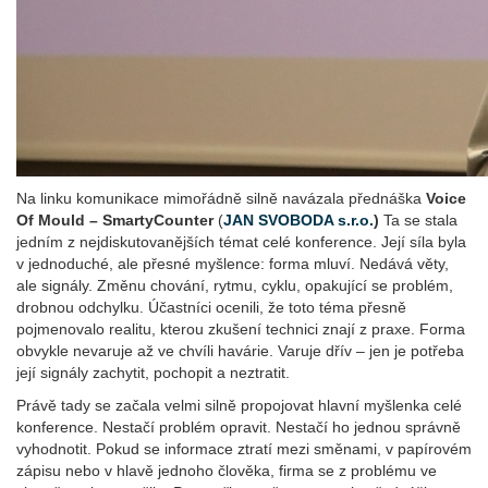
Na linku komunikace mimořádně silně navázala přednáška
Voice
Of Mould – SmartyCounter
(
JAN SVOBODA s.r.o.
)
Ta se stala
jedním z nejdiskutovanějších témat celé konference. Její síla byla
v jednoduché, ale přesné myšlence: forma mluví. Nedává věty,
ale signály. Změnu chování, rytmu, cyklu, opakující se problém,
drobnou odchylku. Účastníci ocenili, že toto téma přesně
pojmenovalo realitu, kterou zkušení technici znají z praxe. Forma
obvykle nevaruje až ve chvíli havárie. Varuje dřív – jen je potřeba
její signály zachytit, pochopit a neztratit.
Právě tady se začala velmi silně propojovat hlavní myšlenka celé
konference. Nestačí problém opravit. Nestačí ho jednou správně
vyhodnotit. Pokud se informace ztratí mezi směnami, v papírovém
zápisu nebo v hlavě jednoho člověka, firma se z problému ve