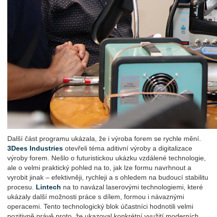
Další část programu ukázala, že i výroba forem se rychle mění.
3Dees Industries
otevřeli téma aditivní výroby a digitalizace
výroby forem. Nešlo o futuristickou ukázku vzdálené technologie,
ale o velmi praktický pohled na to, jak lze formu navrhnout a
vyrobit jinak – efektivněji, rychleji a s ohledem na budoucí stabilitu
procesu.
Lintech
na to navázal laserovými technologiemi, které
ukázaly další možnosti práce s dílem, formou i návaznými
operacemi. Tento technologický blok účastníci hodnotili velmi
pozitivně právě proto, že ukazoval konkrétní využití moderních