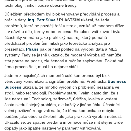
technologií, nikoli pouze obecné trendy.
Důležitým přechodem byl blok věnovaný předvídání procesu a
práci s daty.
Ing. Petr Sůva
/ PLASTSIM
ukázal, že řada
problémů, které se později řeší u stroje, vzniká už mnohem dříve
– v návrhu dílu, formy nebo procesu. Simulace vstřikování byla
účastníky vnímána jako praktický nástroj, který pomáhá
předcházet problémům, nikoli jako teoretická analýza pro
prezentaci.
Pharis
pak přinesl pohled na výrobní data a MES
systémy. Tady se jasně ukázalo, že moderní výroba už nemůže
stát pouze na pocitu, zkušenosti a ručním zapisování. Pokud má
firma proces řídit, musí ho nejprve vidět.
Jedním z nejsilnějších momentů celé konference byl blok
věnovaný komunikaci a signálům problémů. Přednáška
Business
Success
ukázala, že mnoho výrobních problémů nezačíná ve
stroji, nebo technologii. Problémy startují velmi často tím, že si
lidé nerozumí. Technolog, seřizovač, údržba, kvalita a vedení
často sledují stejný problém, ale každý z jiného úhlu. Účastníci
velmi pozitivně reagovali na to, že téma komunikace nebylo
podáno jako obecné školení, ale jako praktická výrobní nutnost.
Ukázalo se, že špatně předaná informace může mít stejně tvrdé
dopady jako špatně nastavený parametr vstřikování.