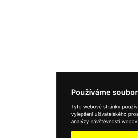
Používáme soubor
Používáme soubor
Tyto webové stránky používaj
Tyto webové stránky používaj
vylepšení uživatelského pro
vylepšení uživatelského pro
analýzy návštěvnosti webovýc
analýzy návštěvnosti webovýc