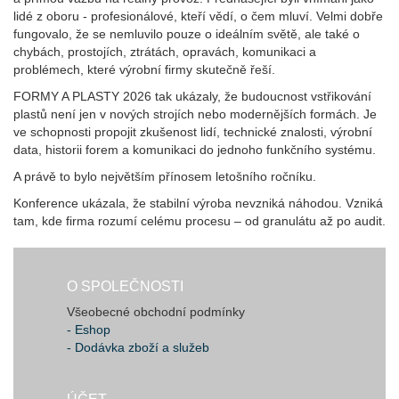
lidé z oboru - profesionálové, kteří vědí, o čem mluví. Velmi dobře
fungovalo, že se nemluvilo pouze o ideálním světě, ale také o
chybách, prostojích, ztrátách, opravách, komunikaci a
problémech, které výrobní firmy skutečně řeší.
FORMY A PLASTY 2026 tak ukázaly, že budoucnost vstřikování
plastů není jen v nových strojích nebo modernějších formách. Je
ve schopnosti propojit zkušenost lidí, technické znalosti, výrobní
data, historii forem a komunikaci do jednoho funkčního systému.
A právě to bylo největším přínosem letošního ročníku.
Konference ukázala, že stabilní výroba nevzniká náhodou. Vzniká
tam, kde firma rozumí celému procesu – od granulátu až po audit.
O SPOLEČNOSTI
Všeobecné obchodní podmínky
- Eshop
- Dodávka zboží a služeb