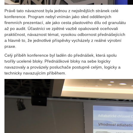
Právě tato návaznost byla jednou z nejsilnějších stránek celé
konference. Program nebyl vnímán jako sled oddělených
firemních prezentací, ale jako cesta plastového dílu od granulátu
až po audit. Účastníci ve zpětné vazbě opakovaně oceňovali
praktičnost, návaznost témat, vysokou odbornost přednášejících
a hlavně to, že jednotlivé příspěvky vycházely z reálné výrobní
praxe.
Celý příběh konference byl laděn do přednášek, která spolu
tvořily ucelené bloky. Přednáškové bloky na sebe logicky
navazovaly a provázely posluchače postupně celým, logicky a
technicky navazujícím příběhem.