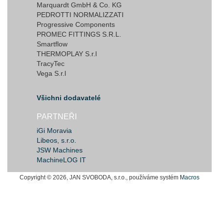
Marquardt GmbH & Co. KG
PEDROTTI NORMALIZZATI
Progressive Components
PROMEC FITTINGS S.R.L.
Smartflow
THERMOPLAY S.r.l
TracyTec
Vega S.r.l
Všichni dodavatelé
PARTNEŘI
iGi Moravia
Libeos, s.r.o.
JSW Machines
MachineLOG IT
Copyright © 2026, JAN SVOBODA, s.r.o., používáme systém
Macros