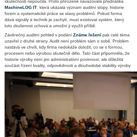
skutečnosti nepoučila. Proto přirozeně navazovala přednáška
MachineLOG IT
, která ukázala význam auditní stopy, historie
forem a systematické práce se stavy problémů. Pokud forma
dává signály a technik je zachytí, musí existovat systém, který
tuto zkušenost uchová a umožní ji využít příště.
Závěrečný auditní pohled v podání
Známe řešení
pak celé téma
uzavřel z druhé strany. Audit není problém sám o sobě. Problém
nastává ve chvíli, kdy firma nedokáže doložit, co se s formou,
procesem nebo výrobou skutečně dělo. Tato část připomněla, že
historie výroby není jen administrativní povinnost, ale důležitá
součást řízení kvality, odpovědnosti a dlouhodobé stability výroby.