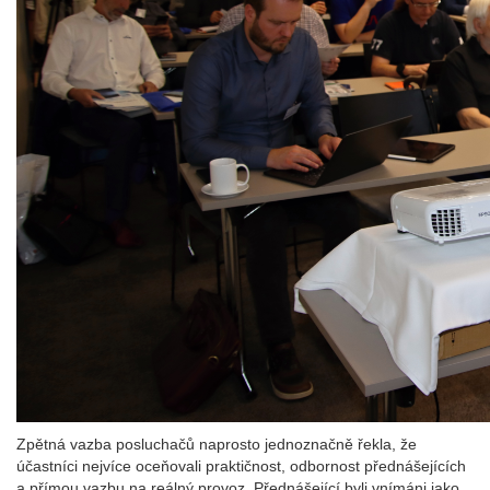
Zpětná vazba posluchačů naprosto jednoznačně řekla, že
účastníci nejvíce oceňovali praktičnost, odbornost přednášejících
a přímou vazbu na reálný provoz. Přednášející byli vnímáni jako