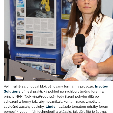
Velmi silně zafungoval blok věnovaný formám v provozu.
Invotec
Solutions
přinesl praktický pohled na rychlou výměnu forem a
princip NFP (NoFlyingProdutcs)– tedy řízení pohybu dílů po
vyhození z formy tak, aby nevznikala kontaminace, zmetky a
zbytečné zásahy obsluhy.
Linde
navázalo tématem údržby forem
pomocí kryogenních technologií a ukázalo, jak důležitá je šetrná,