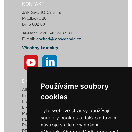
KONTAKT
JAN SVOBODA, s.r.o
Přadlácká 26
Brno 602 00
Telefon: +420 549 243 939
E-mail:
obchod@jansvoboda.cz
Všechny kontakty
DODAVATELÉ
Používáme soubory
Používáme soubory
AIRTECT Plastic Leak Alarm Systems
cookies
cookies
Ermanno Balzi S.r.l.
Invotec Solutions Limited
LIAD Weighing and Control Systems Ltd.
Tyto webové stránky používají
Tyto webové stránky používají
Marquardt GmbH & Co. KG
soubory cookies a další sledovací
soubory cookies a další sledovací
PEDROTTI NORMALIZZATI
nástroje s cílem vylepšení
nástroje s cílem vylepšení
Progressive Components
PROMEC FITTINGS S.R.L.
uživatelského prostředí, zobrazení
uživatelského prostředí, zobrazení