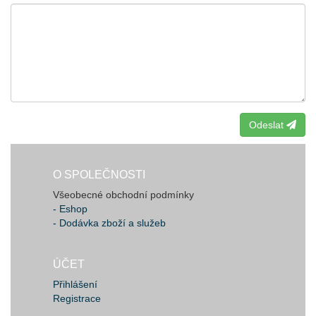
Odeslat
O SPOLEČNOSTI
Všeobecné obchodní podmínky
- Eshop
- Dodávka zboží a služeb
ÚČET
Přihlášení
Registrace