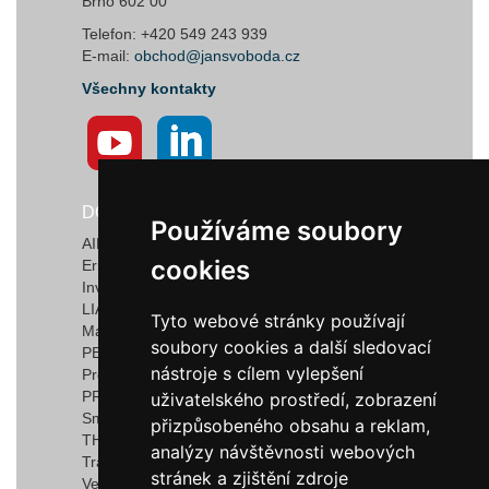
Brno 602 00
Telefon: +420 549 243 939
E-mail:
obchod@jansvoboda.cz
Všechny kontakty
DODAVATELÉ
Používáme soubory
Používáme soubory
AIRTECT Plastic Leak Alarm Systems
cookies
cookies
Ermanno Balzi S.r.l.
Invotec Solutions Limited
LIAD Weighing and Control Systems Ltd.
Tyto webové stránky používají
Tyto webové stránky používají
Marquardt GmbH & Co. KG
soubory cookies a další sledovací
soubory cookies a další sledovací
PEDROTTI NORMALIZZATI
nástroje s cílem vylepšení
nástroje s cílem vylepšení
Progressive Components
PROMEC FITTINGS S.R.L.
uživatelského prostředí, zobrazení
uživatelského prostředí, zobrazení
Smartflow
přizpůsobeného obsahu a reklam,
přizpůsobeného obsahu a reklam,
THERMOPLAY S.r.l
analýzy návštěvnosti webových
analýzy návštěvnosti webových
TracyTec
stránek a zjištění zdroje
stránek a zjištění zdroje
Vega S.r.l