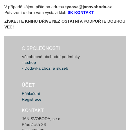
V případě zájmu pište na adresu
tycova@jansvoboda.cz
Potvrzení o daru vám vystaví klub
SK KONTAKT
.
ZÍSKEJTE KNIHU DŘÍVE NEŽ OSTATNÍ A PODPOŘTE DOBROU
VĚC!
O SPOLEČNOSTI
Všeobecné obchodní podmínky
- Eshop
- Dodávka zboží a služeb
ÚČET
Přihlášení
Registrace
KONTAKT
JAN SVOBODA, s.r.o
Přadlácká 26