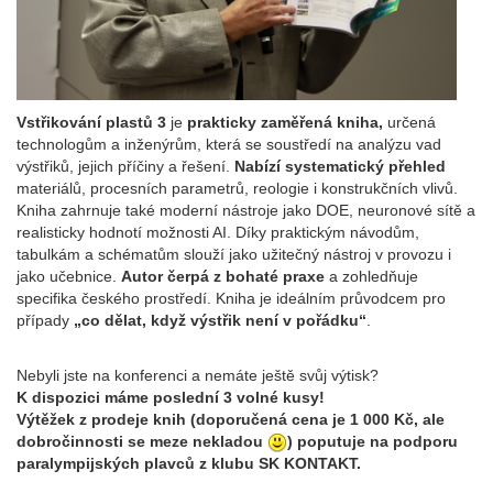
Vstřikování plastů 3
je
prakticky zaměřená kniha,
určená
technologům a inženýrům, která se soustředí na analýzu vad
výstřiků, jejich příčiny a řešení.
Nabízí systematický přehled
materiálů, procesních parametrů, reologie i konstrukčních vlivů.
Kniha zahrnuje také moderní nástroje jako DOE, neuronové sítě a
realisticky hodnotí možnosti AI. Díky praktickým návodům,
tabulkám a schématům slouží jako užitečný nástroj v provozu i
jako učebnice.
Autor čerpá z bohaté praxe
a zohledňuje
specifika českého prostředí. Kniha je ideálním průvodcem pro
případy
„co dělat, když výstřik není v pořádku“
.
Nebyli jste na konferenci a nemáte ještě svůj výtisk?
K dispozici máme poslední 3 volné kusy!
Výtěžek z prodeje knih (doporučená cena je 1 000 Kč, ale
dobročinnosti se meze nekladou
) poputuje na podporu
paralympijských plavců z klubu SK KONTAKT.