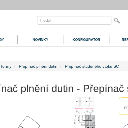
GY
NOVINKY
KONFIGURATOR
RE
y formy
Přepínač plnění dutin
Přepínač studeného vtoku SC
ínač plnění dutin - Přepína