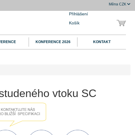
Měna
CZK
Přihlášení
Košík
FERENCE
KONFERENCE 2026
KONTAKT
č studeného vtoku SC