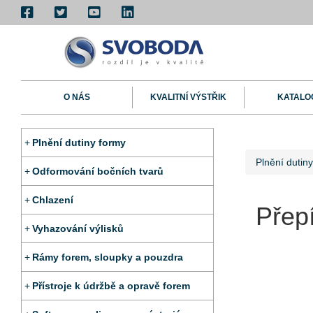
O NÁS
KVALITNÍ VÝSTŘIK
KATALO
Plnění dutiny formy
Plnění dutin
Odformování bočních tvarů
Chlazení
Přep
Vyhazování výlisků
Rámy forem, sloupky a pouzdra
Přístroje k údržbě a opravě forem