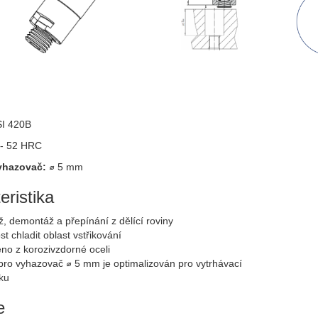
SI 420B
 - 52 HRC
yhazovač:
⌀ 5 mm
eristika
, demontáž a přepínání z dělící roviny
t chladit oblast vstřikování
no z korozivzdorné oceli
pro vyhazovač ⌀ 5 mm je optimalizován pro vytrhávací
nku
e