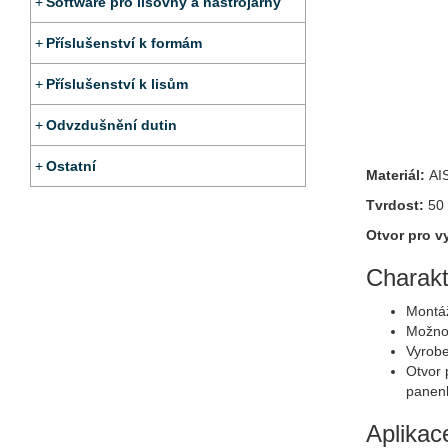
Software pro lisovny a nástrojárny
Příslušenství k formám
Příslušenství k lisům
Odvzdušnění dutin
Ostatní
Materiál:
AI
Tvrdost:
50
Otvor pro v
Charakt
Montáž
Možnos
Vyrobe
Otvor 
pane
Aplikac