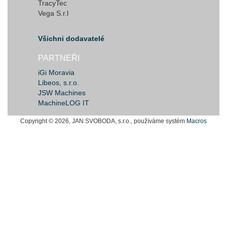
TracyTec
Vega S.r.l
Všichni dodavatelé
PARTNEŘI
iGi Moravia
Libeos, s.r.o.
JSW Machines
MachineLOG IT
Copyright © 2026, JAN SVOBODA, s.r.o., používáme systém
Macros