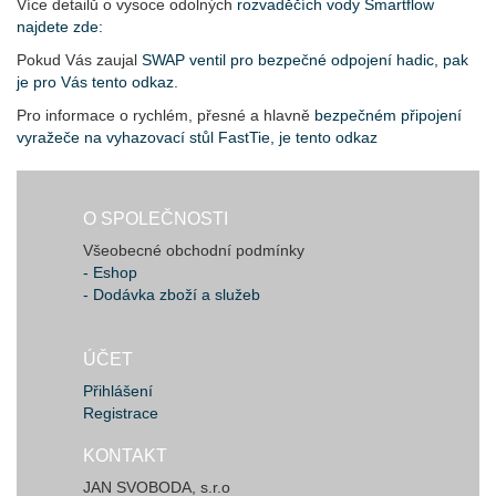
Více detailů o vysoce odolných
rozvaděčích vody Smartflow
najdete zde:
Pokud Vás zaujal
SWAP ventil pro bezpečné odpojení hadic, pak
je pro Vás tento odkaz.
Pro informace o rychlém, přesné a hlavně
bezpečném připojení
vyražeče na vyhazovací stůl FastTie, je tento odkaz
O SPOLEČNOSTI
Všeobecné obchodní podmínky
- Eshop
- Dodávka zboží a služeb
ÚČET
Přihlášení
Registrace
KONTAKT
JAN SVOBODA, s.r.o