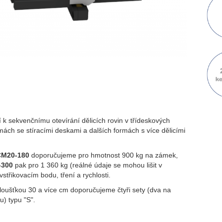
 k sekvenčnímu otevírání dělicích rovin v třídeskových
mách se stíracími deskami a dalších formách s více dělicími
M20-180
doporučujeme pro hmotnost 900 kg na zámek,
-300
pak pro 1 360 kg (reálné údaje se mohou lišit v
 vstřikovacím bodu, tření a rychlosti.
tloušťkou 30 a více cm doporučujeme čtyři sety (dva na
u) typu "S".