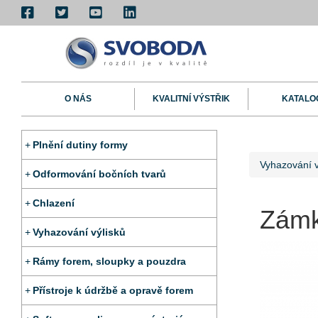
O NÁS
KVALITNÍ VÝSTŘIK
KATALO
Plnění dutiny formy
Vyhazování v
Odformování bočních tvarů
Chlazení
Zámk
Vyhazování výlisků
Rámy forem, sloupky a pouzdra
Přístroje k údržbě a opravě forem