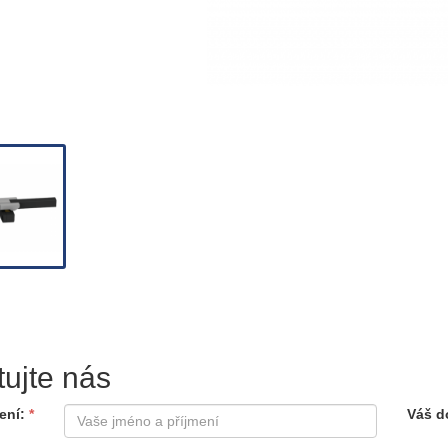
tujte nás
ení
Váš d