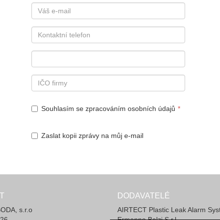
Souhlasím se zpracováním osobních údajů
Zaslat kopii zprávy na můj e-mail
T
DODAVATELÉ
DA, s.r.o
AIRTECT Plastic Leak Alarm Sy
 26
Ermanno Balzi S.r.l.