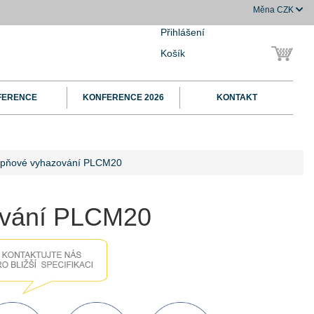
Měna
CZK
Přihlášení
Košík
FERENCE
KONFERENCE 2026
KONTAKT
upňové vyhazování PLCM20
ování PLCM20