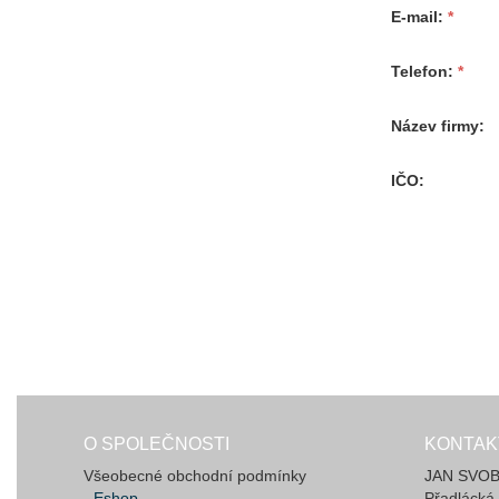
E-mail
Telefon
Název firmy
IČO
O SPOLEČNOSTI
KONTAK
Všeobecné obchodní podmínky
JAN SVOBO
- Eshop
Přadlácká