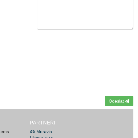
Odeslat
PARTNEŘI
stems
iGi Moravia
Libeos, s.r.o.