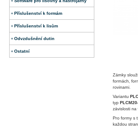
Software pro lisovny a nástrojárny
Příslušenství k formám
Příslušenství k lisům
Odvzdušnění dutin
Ostatní
Zámky slouží
formách, for
rovinami.
Variantu
PLC
typ
PLCM20
závislosti na
Pro formy s 
každou stran