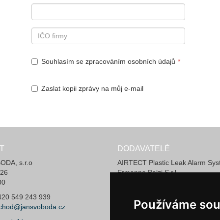
Souhlasím se zpracováním osobních údajů
Zaslat kopii zprávy na můj e-mail
T
DODAVATELÉ
DA, s.r.o
AIRTECT Plastic Leak Alarm Sy
 26
Ermanno Balzi S.r.l.
00
Invotec Solutions Limited
LIAD Weighing and Control Syst
+420 549 243 939
Používáme sou
Používáme sou
Marquardt GmbH & Co. KG
chod@jansvoboda.cz
PEDROTTI NORMALIZZATI