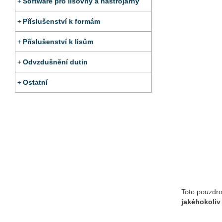
Software pro lisovny a nástrojárny
Příslušenství k formám
Příslušenství k lisům
Odvzdušnění dutin
Ostatní
Toto pouzdro 
jakéhokoliv