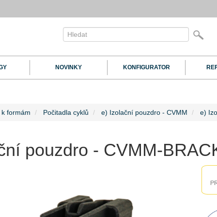
GY
NOVINKY
KONFIGURATOR
RE
í k formám
Počitadla cyklů
e) Izolační pouzdro - CVMM
e) I
ační pouzdro - CVMM-BRA