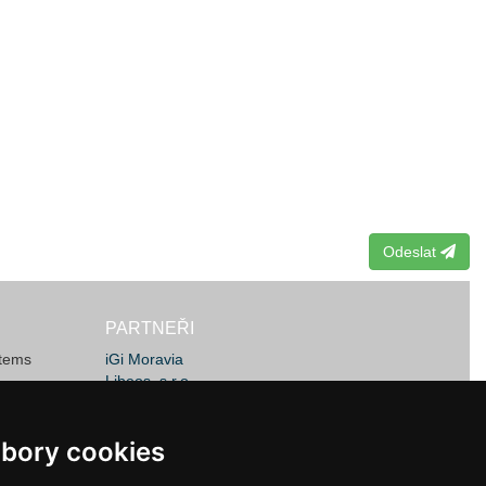
Odeslat
PARTNEŘI
stems
iGi Moravia
Libeos, s.r.o.
JSW Machines
ems Ltd.
MachineLOG IT
bory cookies
bory cookies