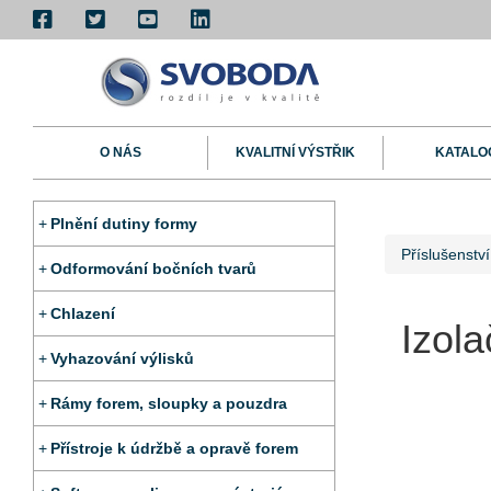
O NÁS
KVALITNÍ VÝSTŘIK
KATALO
Plnění dutiny formy
Příslušenstv
Odformování bočních tvarů
Chlazení
Izol
Vyhazování výlisků
Rámy forem, sloupky a pouzdra
Přístroje k údržbě a opravě forem