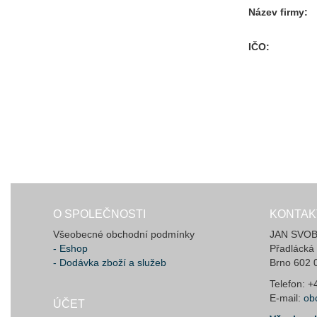
Název firmy
IČO
O SPOLEČNOSTI
KONTAK
Všeobecné obchodní podmínky
JAN SVOBO
- Eshop
Přadlácká
- Dodávka zboží a služeb
Brno 602 
Telefon: 
E-mail:
ob
ÚČET