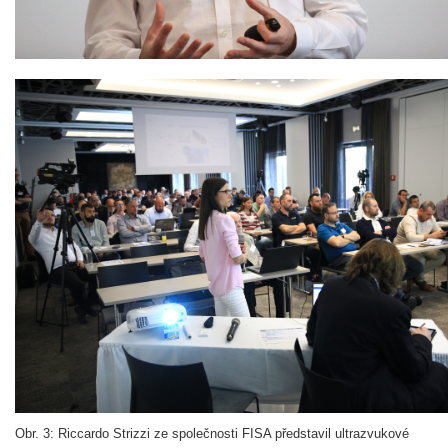
Obr. 3: Riccardo Strizzi ze společnosti FISA představil ultrazvukové