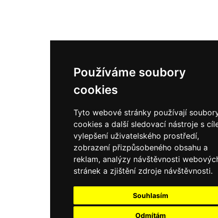
Používáme soubory
Používáme soubory
cookies
cookies
Tyto webové stránky používají soubor
Tyto webové stránky používají soubor
cookies a další sledovací nástroje s cí
cookies a další sledovací nástroje s cí
vylepšení uživatelského prostředí,
vylepšení uživatelského prostředí,
zobrazení přizpůsobeného obsahu a
zobrazení přizpůsobeného obsahu a
reklam, analýzy návštěvnosti webovýc
reklam, analýzy návštěvnosti webovýc
stránek a zjištění zdroje návštěvnosti.
stránek a zjištění zdroje návštěvnosti.
Souhlasím
Souhlasím
Odmítám
Odmítám