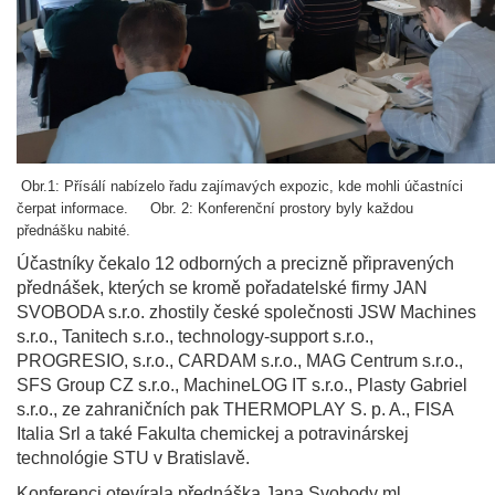
Obr.1: Přísálí nabízelo řadu zajímavých expozic, kde mohli účastníci
čerpat informace.
Obr. 2:
Konferenční prostory byly každou
přednášku nabité.
Účastníky čekalo 12 odborných a precizně připravených
přednášek, kterých se kromě pořadatelské firmy JAN
SVOBODA s.r.o. zhostily české společnosti JSW Machines
s.r.o., Tanitech s.r.o., technology-support s.r.o.,
PROGRESIO, s.r.o., CARDAM s.r.o., MAG Centrum s.r.o.,
SFS Group CZ s.r.o., MachineLOG IT s.r.o., Plasty Gabriel
s.r.o., ze zahraničních pak THERMOPLAY S. p. A., FISA
Italia Srl a také Fakulta chemickej a potravinárskej
technológie STU v Bratislavě.
Konferenci otevírala přednáška Jana Svobody ml.