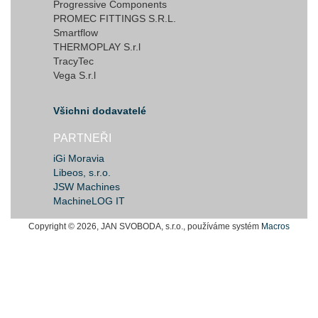
Progressive Components
PROMEC FITTINGS S.R.L.
Smartflow
THERMOPLAY S.r.l
TracyTec
Vega S.r.l
Všichni dodavatelé
PARTNEŘI
iGi Moravia
Libeos, s.r.o.
JSW Machines
MachineLOG IT
Copyright © 2026, JAN SVOBODA, s.r.o., používáme systém
Macros