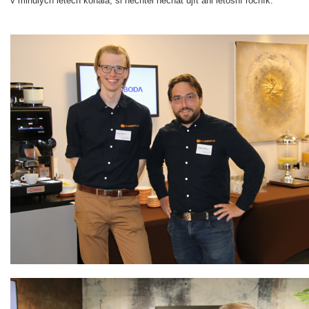
v minulých letech konala, si nechtěl nechat ujít ani letošní ročník.