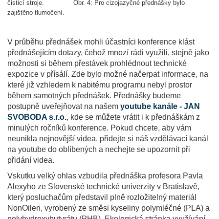
čisticí stroje.
Obr. 4: Pro cizojazyčné přednášky bylo
zajištěno tlumočení.
V průběhu přednášek mohli účastníci konference klást
přednášejícím dotazy, čehož mnozí rádi využili, stejně jako
možnosti si během přestávek prohlédnout technické
expozice v přísálí. Zde bylo možné načerpat informace, na
které již vzhledem k nabitému programu nebyl prostor
během samotných přednášek. Přednášky budeme
postupně uveřejňovat na našem
youtube kanále - JAN
SVOBODA s.r.o.
, kde se můžete vrátit i k přednáškám z
minulých ročníků konference. Pokud chcete, aby vám
neunikla nejnovější videa, přidejte si náš vzdělávací kanál
na youtube do oblíbených a nechejte se upozornit při
přidání videa.
Vskutku velký ohlas vzbudila přednáška profesora Pavla
Alexyho ze Slovenské technické univerzity v Bratislavě,
který posluchačům představil plně rozložitelný materiál
NonOilen, vyrobený ze směsi kyseliny polymléčné (PLA) a
polyhydroxybutyrátu (PHB). Ekologická stránka využívání