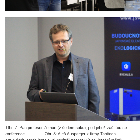
Obr. 7: Pan profesor Zeman (v šedém saku), pod jehož záštitou se
konference Obr. 8: Aleš Ausperger z firmy Tanitech