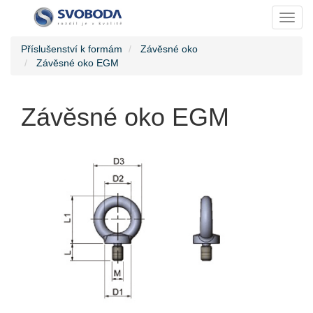
Toggl
Příslušenství k formám
Závěsné oko
Závěsné oko EGM
Závěsné oko EGM