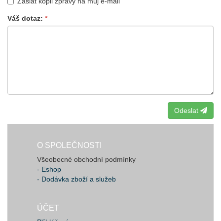
Zaslat kopii zprávy na můj e-mail
Váš dotaz
Odeslat
O SPOLEČNOSTI
Všeobecné obchodní podmínky
- Eshop
- Dodávka zboží a služeb
ÚČET