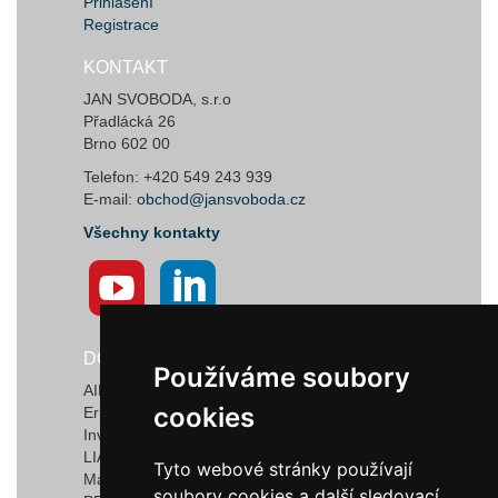
Přihlášení
Registrace
KONTAKT
JAN SVOBODA, s.r.o
Přadlácká 26
Brno 602 00
Telefon: +420 549 243 939
E-mail:
obchod@jansvoboda.cz
Všechny kontakty
DODAVATELÉ
Používáme soubory
Používáme soubory
AIRTECT Plastic Leak Alarm Systems
cookies
cookies
Ermanno Balzi S.r.l.
Invotec Solutions Limited
LIAD Weighing and Control Systems Ltd.
Tyto webové stránky používají
Tyto webové stránky používají
Marquardt GmbH & Co. KG
soubory cookies a další sledovací
soubory cookies a další sledovací