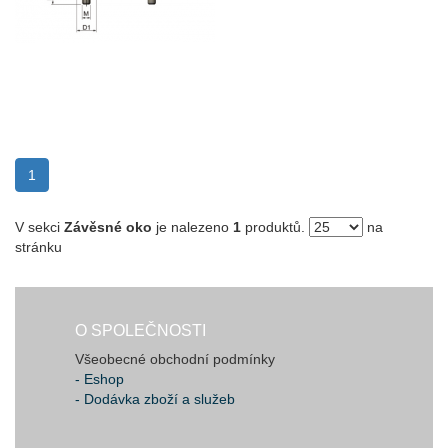
(current)
1
V sekci
Závěsné oko
je nalezeno
1
produktů.
na
stránku
O SPOLEČNOSTI
Všeobecné obchodní podmínky
- Eshop
- Dodávka zboží a služeb