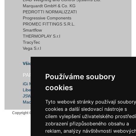
Marquardt GmbH & Co. KG
PEDROTTI NORMALIZZATI
Progressive Components
PROMEC FITTINGS S.R.L.
Smartflow
THERMOPLAY S.r.l
TracyTec
Vega S.r.l
Všichni dodavatelé
Používáme soubory
Používáme soubory
PARTNEŘI
iGi Moravia
cookies
cookies
Libeos, s.r.o.
JSW Machines
Tyto webové stránky používají soubor
Tyto webové stránky používají soubor
MachineLOG IT
cookies a další sledovací nástroje s
cookies a další sledovací nástroje s
Copyright © 2026, JAN SVOBODA, s.r.o., používáme systém
Macros
cílem vylepšení uživatelského prostředí
cílem vylepšení uživatelského prostředí
zobrazení přizpůsobeného obsahu a
zobrazení přizpůsobeného obsahu a
reklam, analýzy návštěvnosti webovýc
reklam, analýzy návštěvnosti webovýc