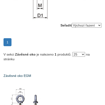
Seřadit
(current)
1
V sekci
Závěsné oko
je nalezeno
1
produktů.
na
stránku
Závěsné oko EGM