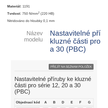
Materiál:
1191
2
Tvrdost:
750 N/mm
(220 HB)
Nitridováno do hloubky 0,1 mm