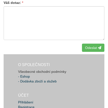
Váš dotaz
Odeslat
O SPOLEČNOSTI
Všeobecné obchodní podmínky
- Eshop
- Dodávka zboží a služeb
ÚČET
Přihlášení
Registrace