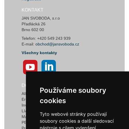
KONTAKT
JAN SVOBODA, s.r.o
Přadlácká 26
Brno 602 00
Telefon: +420 549 243 939
E-mail:
obchod@jansvoboda.cz
Všechny kontakty
DODAVATELÉ
Používáme soubory
Používáme soubory
AIRTECT Plastic Leak Alarm Systems
cookies
cookies
Ermanno Balzi S.r.l.
Invotec Solutions Limited
LIAD Weighing and Control Systems Ltd.
Tyto webové stránky používají
Tyto webové stránky používají
Marquardt GmbH & Co. KG
soubory cookies a další sledovací
soubory cookies a další sledovací
PEDROTTI NORMALIZZATI
nástroje s cílem vylepšení
nástroje s cílem vylepšení
Progressive Components