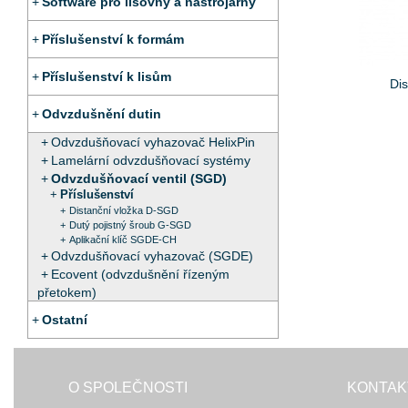
Software pro lisovny a nástrojárny
Příslušenství k formám
Příslušenství k lisům
Di
Odvzdušnění dutin
Odvzdušňovací vyhazovač HelixPin
Lamelární odvzdušňovací systémy
Odvzdušňovací ventil (SGD)
Příslušenství
Distanční vložka D-SGD
Dutý pojistný šroub G-SGD
Aplikační klíč SGDE-CH
Odvzdušňovací vyhazovač (SGDE)
Ecovent (odvzdušnění řízeným
přetokem)
Ostatní
O SPOLEČNOSTI
KONTAK