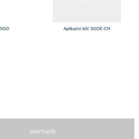
G-SGD
Aplikační klíč SGDE-CH
PARTNEŘI