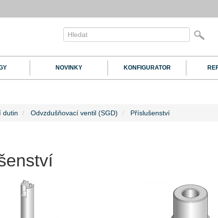
GY
NOVINKY
KONFIGURATOR
RE
 dutin
Odvzdušňovací ventil (SGD)
Příslušenství
šenství