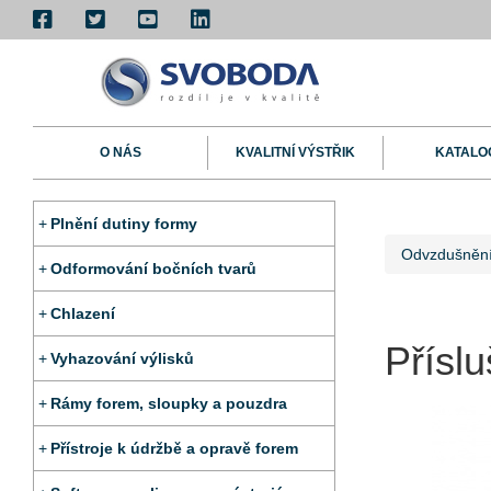
O NÁS
KVALITNÍ VÝSTŘIK
KATALO
Plnění dutiny formy
Odvzdušnění
Odformování bočních tvarů
Chlazení
Příslu
Vyhazování výlisků
Rámy forem, sloupky a pouzdra
Přístroje k údržbě a opravě forem