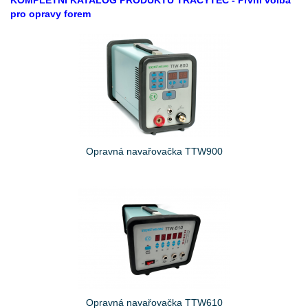
KOMPLETNÍ KATALOG PRODUKTŮ TRACYTEC - První volba
pro opravy forem
Opravná navařovačka TTW900
Opravná navařovačka TTW610