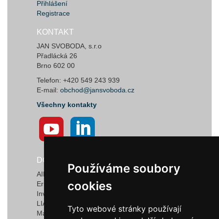
Přihlášení
Registrace
KONTAKT
JAN SVOBODA, s.r.o
Přadlácká 26
Brno 602 00
Telefon: +420 549 243 939
E-mail:
obchod@jansvoboda.cz
Všechny kontakty
DODAVATELÉ
Používáme soubory
Používáme soubory
AIRTECT Plastic Leak Alarm Systems
cookies
cookies
Ermanno Balzi S.r.l.
Invotec Solutions Limited
LIAD Weighing and Control Systems Ltd.
Tyto webové stránky používají
Tyto webové stránky používají
Marquardt GmbH & Co. KG