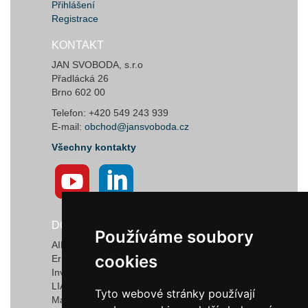
Přihlášení
Registrace
KONTAKT
JAN SVOBODA, s.r.o
Přadlácká 26
Brno 602 00
Telefon: +420 549 243 939
E-mail:
obchod@jansvoboda.cz
Všechny kontakty
DODAVATELÉ
Používáme soubory
Používáme soubory
AIRTECT Plastic Leak Alarm Systems
cookies
cookies
Ermanno Balzi S.r.l.
Invotec Solutions Limited
LIAD Weighing and Control Systems Ltd.
Tyto webové stránky používají
Tyto webové stránky používají
Marquardt GmbH & Co. KG