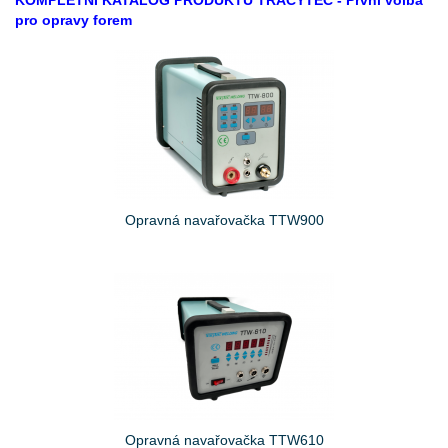
KOMPLETNÍ KATALOG PRODUKTŮ TRACYTEC - První volba
pro opravy forem
Opravná navařovačka TTW900
Opravná navařovačka TTW610