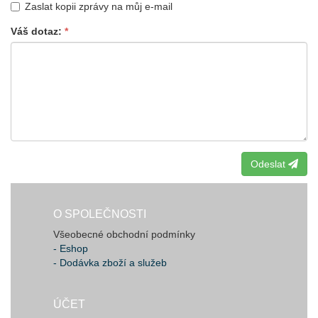
Zaslat kopii zprávy na můj e-mail
Váš dotaz
Odeslat
O SPOLEČNOSTI
Všeobecné obchodní podmínky
- Eshop
- Dodávka zboží a služeb
ÚČET