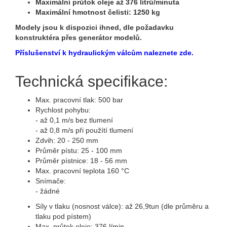
Maximální průtok oleje až 376 litrů/minuta
Maximální hmotnost čelisti: 1250 kg
Modely jsou k dispozici ihned, dle požadavku
konstruktéra přes generátor modelů.
Příslušenství k hydraulickým válcům naleznete zde.
Technická specifikace:
Max. pracovní tlak: 500 bar
Rychlost pohybu:
- až 0,1 m/s bez tlumení
- až 0,8 m/s při použítí tlumení
Zdvih: 20 - 250 mm
Průměr pístu: 25 - 100 mm
Průměr pístnice: 18 - 56 mm
Max. pracovní teplota 160 °C
Snímače:
- žádné
Síly v tlaku (nosnost válce): až 26,9tun (dle průměru a
tlaku pod pístem)
Max. průtok oleje: 376 l/min