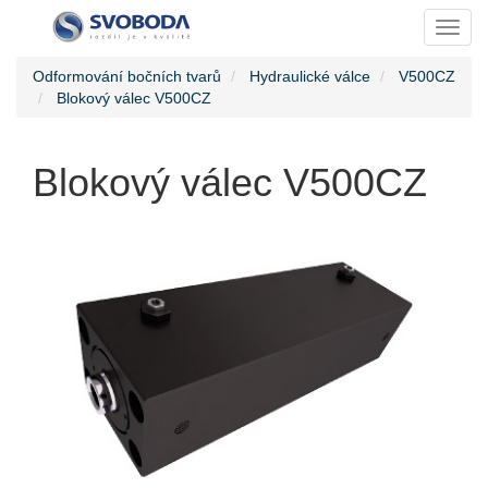
Toggl
Odformování bočních tvarů
Hydraulické válce
V500CZ
Blokový válec V500CZ
Blokový válec V500CZ