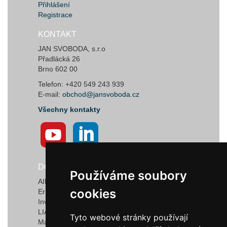
Přihlášení
Registrace
KONTAKT
JAN SVOBODA, s.r.o
Přadlácká 26
Brno 602 00
Telefon: +420 549 243 939
E-mail:
obchod@jansvoboda.cz
Všechny kontakty
DODAVATELÉ
Používáme soubory
Používáme soubory
AIRTECT Plastic Leak Alarm Systems
cookies
cookies
Ermanno Balzi S.r.l.
Invotec Solutions Limited
LIAD Weighing and Control Systems Ltd.
Tyto webové stránky používají
Tyto webové stránky používají
Marquardt GmbH & Co. KG