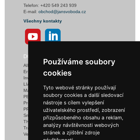
Telefon: +420 549 243 939
E-mail:
obchod@jansvoboda.cz
Všechny kontakty
DODAVATELÉ
Používáme soubory
Používáme soubory
AIRTECT Plastic Leak Alarm Systems
cookies
cookies
Ermanno Balzi S.r.l.
Invotec Solutions Limited
LIAD Weighing and Control Systems Ltd.
Tyto webové stránky používají
Tyto webové stránky používají
Marquardt GmbH & Co. KG
soubory cookies a další sledovací
soubory cookies a další sledovací
PEDROTTI NORMALIZZATI
nástroje s cílem vylepšení
nástroje s cílem vylepšení
Progressive Components
PROMEC FITTINGS S.R.L.
uživatelského prostředí, zobrazení
uživatelského prostředí, zobrazení
Smartflow
přizpůsobeného obsahu a reklam,
přizpůsobeného obsahu a reklam,
THERMOPLAY S.r.l
analýzy návštěvnosti webových
analýzy návštěvnosti webových
TracyTec
stránek a zjištění zdroje
stránek a zjištění zdroje
Vega S.r.l