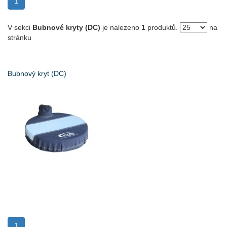
(current)
1
V sekci
Bubnové kryty (DC)
je nalezeno
1
produktů.
na
stránku
Bubnový kryt (DC)
(current)
1