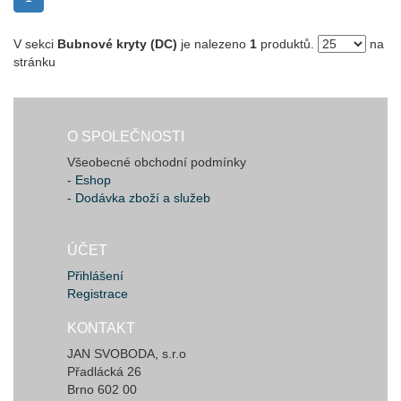
V sekci
Bubnové kryty (DC)
je nalezeno
1
produktů.
na
stránku
O SPOLEČNOSTI
Všeobecné obchodní podmínky
- Eshop
- Dodávka zboží a služeb
ÚČET
Přihlášení
Registrace
KONTAKT
JAN SVOBODA, s.r.o
Přadlácká 26
Brno 602 00