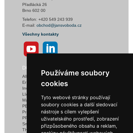
Přadlácká 26
Brno 602 00
Telefon: +420 549 243 939
E-mail:
obchod@jansvoboda.cz
Všechny kontakty
DODAVATELÉ
Používáme soubory
Používáme soubory
AIRTECT Plastic Leak Alarm Systems
cookies
cookies
Ermanno Balzi S.r.l.
Invotec Solutions Limited
LIAD Weighing and Control Systems Ltd.
Tyto webové stránky používají
Tyto webové stránky používají
Marquardt GmbH & Co. KG
soubory cookies a další sledovací
soubory cookies a další sledovací
PEDROTTI NORMALIZZATI
nástroje s cílem vylepšení
nástroje s cílem vylepšení
Progressive Components
PROMEC FITTINGS S.R.L.
uživatelského prostředí, zobrazení
uživatelského prostředí, zobrazení
Smartflow
přizpůsobeného obsahu a reklam,
přizpůsobeného obsahu a reklam,
THERMOPLAY S.r.l