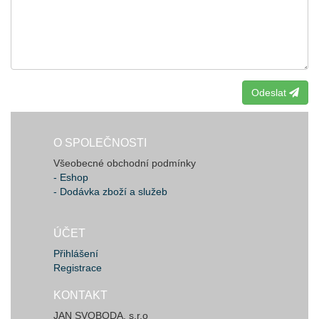
Odeslat
O SPOLEČNOSTI
Všeobecné obchodní podmínky
- Eshop
- Dodávka zboží a služeb
ÚČET
Přihlášení
Registrace
KONTAKT
JAN SVOBODA, s.r.o