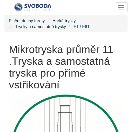
Toggl
Plnění dutiny formy
Horké trysky
Trysky a samostatné trysky
F1 / F61
Mikrotryska průměr 11
.Tryska a samostatná
tryska pro přímé
vstřikování