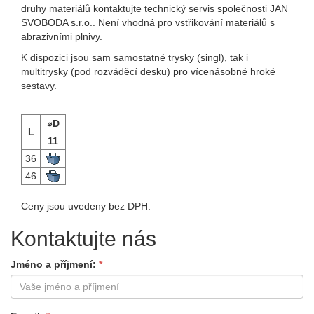
druhy materiálů kontaktujte technický servis společnosti JAN
SVOBODA s.r.o.. Není vhodná pro vstřikování materiálů s
abrazivními plnivy.
K dispozici jsou sam samostatné trysky (singl), tak i
multitrysky (pod rozváděcí desku) pro vícenásobné hroké
sestavy.
⌀D
L
11
36
46
Ceny jsou uvedeny bez DPH.
Kontaktujte nás
Jméno a příjmení