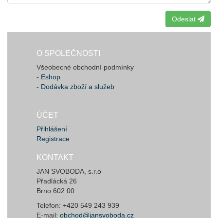
Odeslat
O SPOLEČNOSTI
Všeobecné obchodní podmínky
- Eshop
- Dodávka zboží a služeb
ÚČET
Přihlášení
Registrace
KONTAKT
JAN SVOBODA, s.r.o
Přadlácká 26
Brno 602 00
Telefon: +420 549 243 939
E-mail:
obchod@jansvoboda.cz