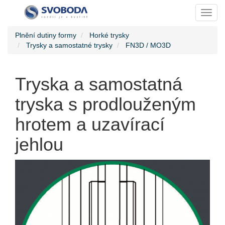
Toggl
Plnění dutiny formy
Horké trysky
Trysky a samostatné trysky
FN3D / MO3D
Tryska a samostatná
tryska s prodlouženým
hrotem a uzavírací
jehlou