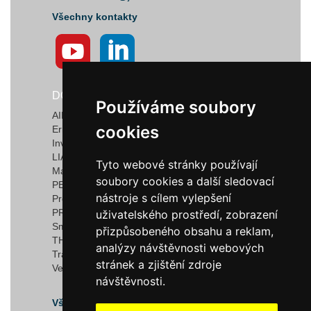
Všechny kontakty
DODAVATELÉ
Používáme soubory
Používáme soubory
AIRTECT Plastic Leak Alarm Systems
cookies
cookies
Ermanno Balzi S.r.l.
Invotec Solutions Limited
LIAD Weighing and Control Systems Ltd.
Tyto webové stránky používají
Tyto webové stránky používají
Marquardt GmbH & Co. KG
soubory cookies a další sledovací
soubory cookies a další sledovací
PEDROTTI NORMALIZZATI
nástroje s cílem vylepšení
nástroje s cílem vylepšení
Progressive Components
PROMEC FITTINGS S.R.L.
uživatelského prostředí, zobrazení
uživatelského prostředí, zobrazení
Smartflow
přizpůsobeného obsahu a reklam,
přizpůsobeného obsahu a reklam,
THERMOPLAY S.r.l
analýzy návštěvnosti webových
analýzy návštěvnosti webových
TracyTec
stránek a zjištění zdroje
stránek a zjištění zdroje
Vega S.r.l
návštěvnosti.
návštěvnosti.
Všichni dodavatelé