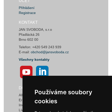
ÚČET
Přihlášení
Registrace
KONTAKT
JAN SVOBODA, s.r.o
Přadlácká 26
Brno 602 00
Telefon: +420 549 243 939
E-mail:
obchod@jansvoboda.cz
Všechny kontakty
DODAVATELÉ
Používáme soubory
Používáme soubory
AIRTECT Plastic Leak Alarm Systems
cookies
cookies
Ermanno Balzi S.r.l.
Invotec Solutions Limited
LIAD Weighing and Control Systems Ltd.