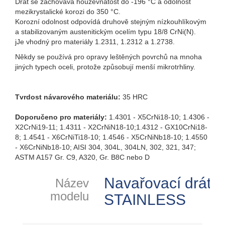
Drát se zachovává houževnatost do -196 °C a odolnost
mezikrystalické korozi do 350 °C.
Korozní odolnost odpovídá druhově stejným nízkouhlíkovým
a stabilizovaným austenitickým ocelím typu 18/8 CrNi(N).
jJe vhodný pro materiály 1.2311, 1.2312 a 1.2738.
Někdy se používá pro opravy leštěných povrchů na mnoha
jiných typech oceli, protože způsobují menší mikrotrhliny.
Tvrdost návarového materiálu:
35 HRC
Doporučeno pro materiály:
1.4301 - X5CrNi18-10; 1.4306 -
X2CrNi19-11; 1.4311 - X2CrNiN18-10;1.4312 - GX10CrNi18-
8; 1.4541 - X6CrNiTi18-10; 1.4546 - X5CrNiNb18-10; 1.4550
- X6CrNiNb18-10; AISI 304, 304L, 304LN, 302, 321, 347;
ASTM A157 Gr. C9, A320, Gr. B8C nebo D