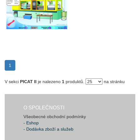
(current)
1
V sekci
PICAT II
je nalezeno
1
produktů.
na stránku
O SPOLEČNOSTI
Všeobecné obchodní podmínky
- Eshop
- Dodávka zboží a služeb