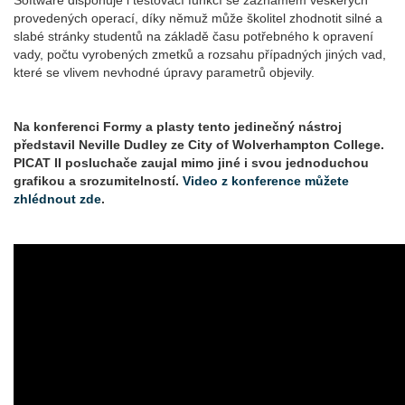
Software disponuje i testovací funkcí se záznamem veškerých
provedených operací, díky němuž může školitel zhodnotit silné a
slabé stránky studentů na základě času potřebného k opravení
vady, počtu vyrobených zmetků a rozsahu případných jiných vad,
které se vlivem nevhodné úpravy parametrů objevily.
Na konferenci Formy a plasty tento jedinečný nástroj
představil Neville Dudley ze City of Wolverhampton College.
PICAT II posluchače zaujal mimo jiné i svou jednoduchou
grafikou a srozumitelností.
Video z konference můžete
zhlédnout zde
.