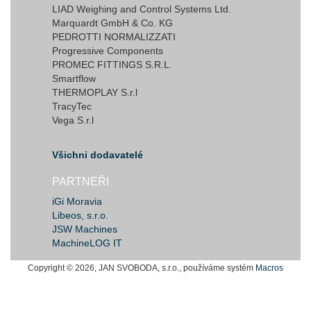
LIAD Weighing and Control Systems Ltd.
Marquardt GmbH & Co. KG
PEDROTTI NORMALIZZATI
Progressive Components
PROMEC FITTINGS S.R.L.
Smartflow
THERMOPLAY S.r.l
TracyTec
Vega S.r.l
Všichni dodavatelé
PARTNEŘI
iGi Moravia
Libeos, s.r.o.
JSW Machines
MachineLOG IT
Copyright © 2026, JAN SVOBODA, s.r.o., používáme systém
Macros