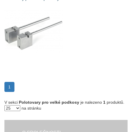
(current)
1
V sekci
Polotovary pro velké podkosy
je nalezeno
1
produktů.
na stránku