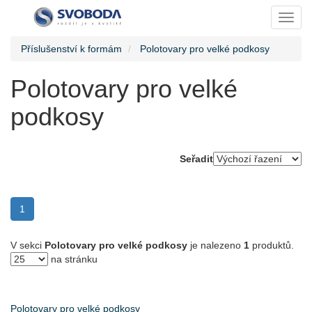
Toggl
Příslušenství k formám
Polotovary pro velké podkosy
Polotovary pro velké
podkosy
Seřadit
(current)
1
V sekci
Polotovary pro velké podkosy
je nalezeno
1
produktů.
na stránku
Polotovary pro velké podkosy