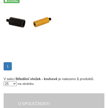
novinka
(current)
1
V sekci
Středění vložek - kruhové
je nalezeno
1
produktů.
na stránku
O SPOLEČNOSTI