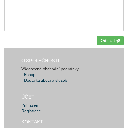
Odeslat
O SPOLEČNOSTI
Všeobecné obchodní podmínky
- Eshop
- Dodávka zboží a služeb
ÚČET
Přihlášení
Registrace
KONTAKT