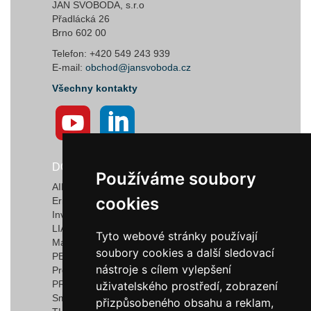
JAN SVOBODA, s.r.o
Přadlácká 26
Brno 602 00
Telefon: +420 549 243 939
E-mail:
obchod@jansvoboda.cz
Všechny kontakty
DODAVATELÉ
Používáme soubory
Používáme soubory
AIRTECT Plastic Leak Alarm Systems
cookies
cookies
Ermanno Balzi S.r.l.
Invotec Solutions Limited
LIAD Weighing and Control Systems Ltd.
Tyto webové stránky používají
Tyto webové stránky používají
Marquardt GmbH & Co. KG
soubory cookies a další sledovací
soubory cookies a další sledovací
PEDROTTI NORMALIZZATI
nástroje s cílem vylepšení
nástroje s cílem vylepšení
Progressive Components
PROMEC FITTINGS S.R.L.
uživatelského prostředí, zobrazení
uživatelského prostředí, zobrazení
Smartflow
přizpůsobeného obsahu a reklam,
přizpůsobeného obsahu a reklam,