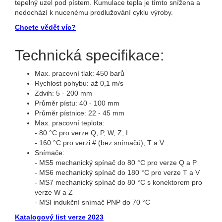
tepelný uzel pod pístem. Kumulace tepla je tímto snížena a
nedochází k nucenému prodlužování cyklu výroby.
Chcete vědět víc?
Technická specifikace:
Max. pracovní tlak: 450 barů
Rychlost pohybu: až 0,1 m/s
Zdvih: 5 - 200 mm
Průměr pístu: 40 - 100 mm
Průměr pístnice: 22 - 45 mm
Max. pracovní teplota:
- 80 °C pro verze Q, P, W, Z, I
- 160 °C pro verzi # (bez snímačů), T a V
Snímače:
- MS5 mechanický spínač do 80 °C pro verze Q a P
- MS6 mechanický spínač do 180 °C pro verze T a V
- MS7 mechanický spínač do 80 °C s konektorem pro
verze W a Z
- MSI indukční snímač PNP do 70 °C
Katalogový list verze 2023