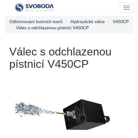
Toggl
Odformování bočních tvarů
Hydraulické válce
V450CP
Válec s odchlazenou pístnicí V450CP
Válec s odchlazenou
pístnicí V450CP