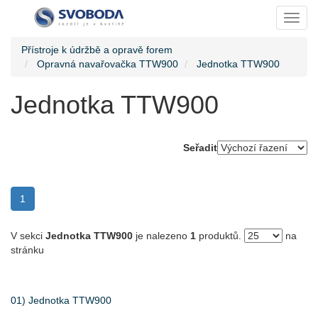
Toggl
Přístroje k údržbě a opravě forem
Opravná navařovačka TTW900
Jednotka TTW900
Jednotka TTW900
Seřadit
(current)
1
V sekci
Jednotka TTW900
je nalezeno
1
produktů.
na
stránku
01) Jednotka TTW900