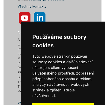
Všechny kontakty
DODAVATELÉ
Používáme soubory
Používáme soubory
AIRTECT Plastic Leak Alarm Systems
cookies
cookies
Ermanno Balzi S.r.l.
Invotec Solutions Limited
LIAD Weighing and Control Systems Ltd.
Tyto webové stránky používají
Tyto webové stránky používají
Marquardt GmbH & Co. KG
soubory cookies a další sledovací
soubory cookies a další sledovací
PEDROTTI NORMALIZZATI
nástroje s cílem vylepšení
nástroje s cílem vylepšení
Progressive Components
PROMEC FITTINGS S.R.L.
uživatelského prostředí, zobrazení
uživatelského prostředí, zobrazení
Smartflow
přizpůsobeného obsahu a reklam,
přizpůsobeného obsahu a reklam,
THERMOPLAY S.r.l
analýzy návštěvnosti webových
analýzy návštěvnosti webových
TracyTec
stránek a zjištění zdroje
stránek a zjištění zdroje
Vega S.r.l
návštěvnosti.
návštěvnosti.
Všichni dodavatelé