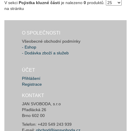
V sekci
Pojistka kluzné části
je nalezeno
0
produktů.
na stránku
O SPOLEČNOSTI
Všeobecné obchodní podmínky
- Eshop
- Dodávka zboží a služeb
ÚČET
Přihlášení
Registrace
KONTAKT
JAN SVOBODA, s.r.o
Přadlácká 26
Brno 602 00
Telefon: +420 549 243 939
E-mail:
obchod@jansvoboda.cz