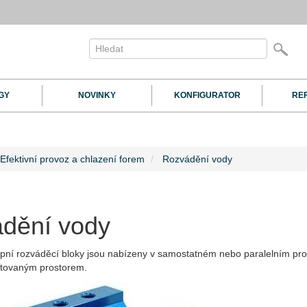
GY
NOVINKY
KONFIGURATOR
RE
Efektivní provoz a chlazení forem
Rozvádění vody
dění vody
upní rozváděcí bloky jsou nabízeny v samostatném nebo paralelním pro
mitovaným prostorem.