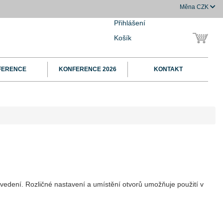
Měna
CZK
Přihlášení
Košík
FERENCE
KONFERENCE 2026
KONTAKT
vedení. Rozličné nastavení a umístění otvorů umožňuje použití v