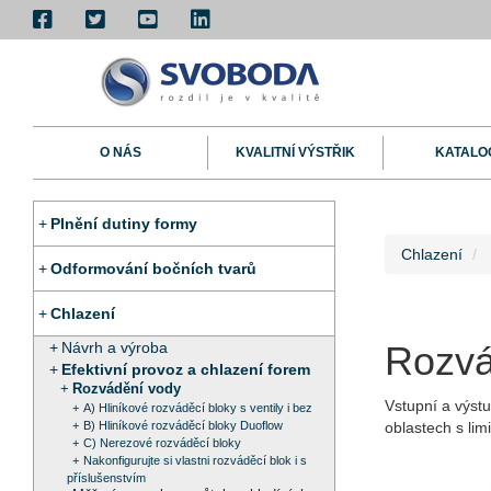
O NÁS
KVALITNÍ VÝSTŘIK
KATALO
Plnění dutiny formy
Chlazení
Odformování bočních tvarů
Chlazení
Návrh a výroba
Rozvá
Efektivní provoz a chlazení forem
Rozvádění vody
Vstupní a výst
A) Hliníkové rozváděcí bloky s ventily i bez
B) Hliníkové rozváděcí bloky Duoflow
oblastech s li
C) Nerezové rozváděcí bloky
Nakonfigurujte si vlastni rozváděcí blok i s
příslušenstvím