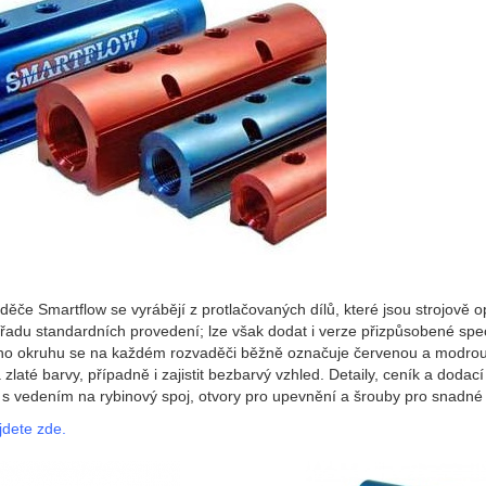
děče Smartflow se vyrábějí z protlačovaných dílů, které jsou strojově
 řadu standardních provedení; lze však dodat i verze přizpůsobené 
ího okruhu se na každém rozvaděči běžně označuje červenou a modrou 
 zlaté barvy, případně i zajistit bezbarvý vzhled. Detaily, ceník a do
i s vedením na rybinový spoj, otvory pro upevnění a šrouby pro snadné 
jdete zde.