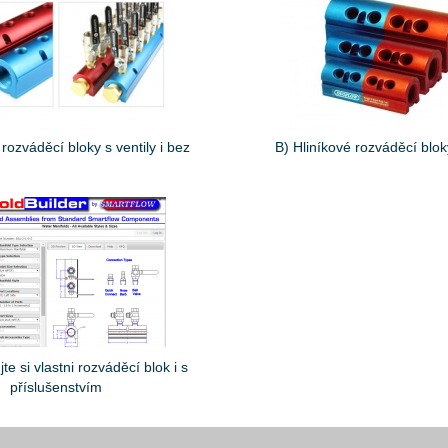
 rozváděcí bloky s ventily i bez
B) Hliníkové rozváděcí blo
te si vlastni rozváděcí blok i s
příslušenstvím