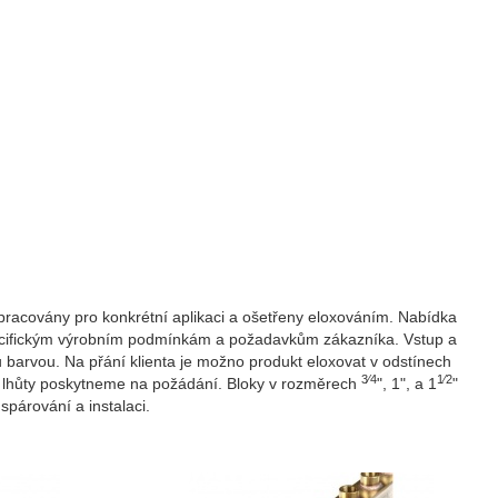
 opracovány pro konkrétní aplikaci a ošetřeny eloxováním. Nabídka
specifickým výrobním podmínkám a požadavkům zákazníka. Vstup a
barvou. Na přání klienta je možno produkt eloxovat v odstínech
3⁄4
1⁄2
dací lhůty poskytneme na požádání. Bloky v rozměrech
", 1", a 1
"
spárování a instalaci.