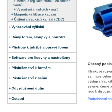
Měření a regulace průtoku chladících
okruhů
Vysoušení chladicích kanálů
Magnetická filtrace kapalin
Čištění chladicích kanálů (CDC)
Vyhazování výlisků
Rámy forem, sloupky a pouzdra
Přístroje k údržbě a opravě forem
Software pro lisovny a nástrojárny
Obecný popis
Příslušenství k formám
Hliníkové rozva
zahrnuje celou
Příslušenství k lisům
výstup chladic
zelené, černé a
Odvzdušnění dutin
jsou k dispozic
Ostatní
Podrobnosti na