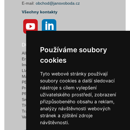
E-mail:
obchod@jansvoboda.cz
Všechny kontakty
DODAVATELÉ
Používáme soubory
Používáme soubory
AIRTECT Plastic Leak Alarm Systems
cookies
cookies
Ermanno Balzi S.r.l.
Invotec Solutions Limited
LIAD Weighing and Control Systems Ltd.
Tyto webové stránky používají
Tyto webové stránky používají
Marquardt GmbH & Co. KG
soubory cookies a další sledovací
soubory cookies a další sledovací
PEDROTTI NORMALIZZATI
nástroje s cílem vylepšení
nástroje s cílem vylepšení
Progressive Components
PROMEC FITTINGS S.R.L.
uživatelského prostředí, zobrazení
uživatelského prostředí, zobrazení
Smartflow
přizpůsobeného obsahu a reklam,
přizpůsobeného obsahu a reklam,
THERMOPLAY S.r.l
analýzy návštěvnosti webových
analýzy návštěvnosti webových
TracyTec
stránek a zjištění zdroje
stránek a zjištění zdroje
Vega S.r.l
návštěvnosti.
návštěvnosti.