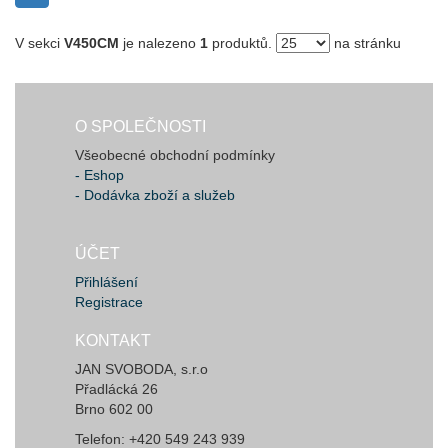
V sekci
V450CM
je nalezeno
1
produktů.
na stránku
O SPOLEČNOSTI
Všeobecné obchodní podmínky
- Eshop
- Dodávka zboží a služeb
ÚČET
Přihlášení
Registrace
KONTAKT
JAN SVOBODA, s.r.o
Přadlácká 26
Brno 602 00
Telefon: +420 549 243 939