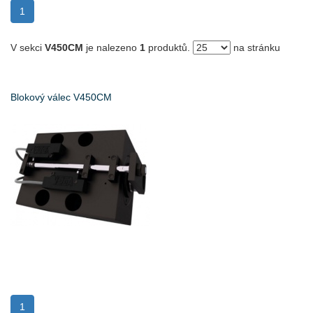
(current)
1
V sekci
V450CM
je nalezeno
1
produktů.
na stránku
Blokový válec V450CM
(current)
1