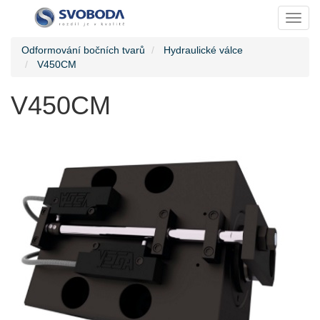
Toggl
Odformování bočních tvarů
Hydraulické válce
V450CM
V450CM