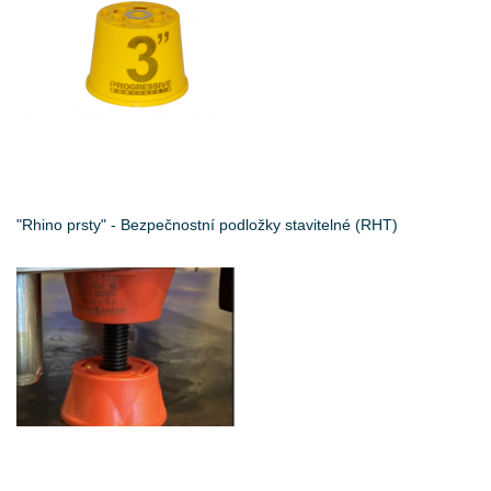
"Rhino prsty" - Bezpečnostní podložky stavitelné (RHT)