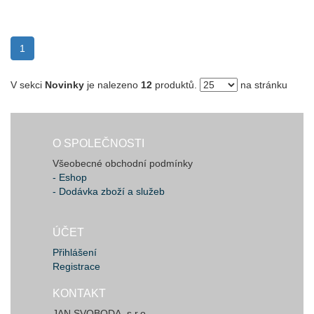
(current)
1
V sekci
Novinky
je nalezeno
12
produktů.
na stránku
O SPOLEČNOSTI
Všeobecné obchodní podmínky
- Eshop
- Dodávka zboží a služeb
ÚČET
Přihlášení
Registrace
KONTAKT
JAN SVOBODA, s.r.o