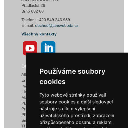
Přadlácká 26
Brno 602 00
Telefon: +420 549 243 939
E-mail:
obchod@jansvoboda.cz
Všechny kontakty
DODAVATELÉ
Používáme soubory
Používáme soubory
AIRTECT Plastic Leak Alarm Systems
cookies
cookies
Ermanno Balzi S.r.l.
Invotec Solutions Limited
LIAD Weighing and Control Systems Ltd.
Tyto webové stránky používají
Tyto webové stránky používají
Marquardt GmbH & Co. KG
soubory cookies a další sledovací
soubory cookies a další sledovací
PEDROTTI NORMALIZZATI
nástroje s cílem vylepšení
nástroje s cílem vylepšení
Progressive Components
PROMEC FITTINGS S.R.L.
uživatelského prostředí, zobrazení
uživatelského prostředí, zobrazení
Smartflow
přizpůsobeného obsahu a reklam,
přizpůsobeného obsahu a reklam,
THERMOPLAY S.r.l