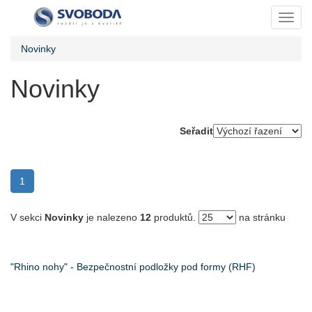
Toggl
Novinky
Novinky
Seřadit
(current)
1
V sekci
Novinky
je nalezeno
12
produktů.
na stránku
"Rhino nohy" - Bezpečnostní podložky pod formy (RHF)