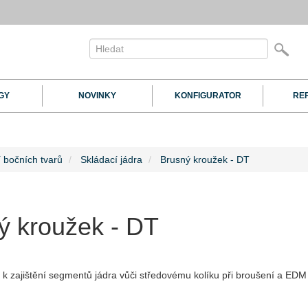
GY
NOVINKY
KONFIGURATOR
RE
 bočních tvarů
Skládací jádra
Brusný kroužek - DT
ý kroužek - DT
 k zajištění segmentů jádra vůči středovému kolíku při broušení a EDM