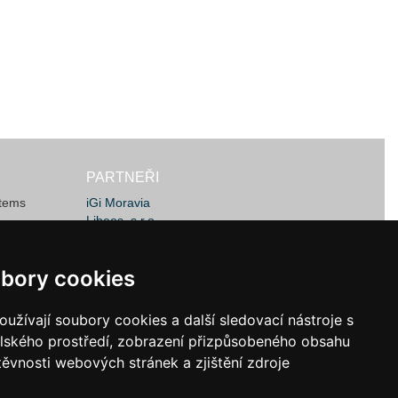
PARTNEŘI
stems
iGi Moravia
Libeos, s.r.o.
JSW Machines
ems Ltd.
MachineLOG IT
bory cookies
bory cookies
užívají soubory cookies a další sledovací nástroje s
užívají soubory cookies a další sledovací nástroje s
elského prostředí, zobrazení přizpůsobeného obsahu
elského prostředí, zobrazení přizpůsobeného obsahu
těvnosti webových stránek a zjištění zdroje
těvnosti webových stránek a zjištění zdroje