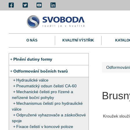
O NÁS
KVALITNÍ VÝSTŘIK
KATALO
Plnění dutiny formy
Odformování
Odformování bočních tvarů
Hydraulické válce
Pneumatický odsun čelistí CA-60
Mechanické čelisti pro řízené a
Brusn
neřízené boční pohyby
Mechanismus čelistí pro hydraulické
válce
Odpružené vyhazovače a záskočkové
Kroužek slouží
spoje
Fixace čelistí v koncové poloze