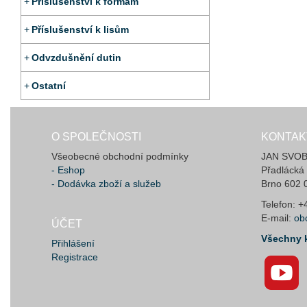
Příslušenství k formám
Příslušenství k lisům
Odvzdušnění dutin
Ostatní
O SPOLEČNOSTI
KONTAK
Všeobecné obchodní podmínky
JAN SVOBO
- Eshop
Přadlácká
- Dodávka zboží a služeb
Brno 602 
Telefon: 
E-mail:
ob
ÚČET
Všechny 
Přihlášení
Registrace