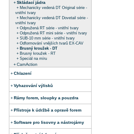
Skládací jádra
Mechanicky vedená DT Original série -
vnitřní tvary
Mechanicky vedená DT Dovetail série -
vnitřní tvary
Odpružená RT série - vnitřní tvary
Odpružená RT mini série - vnitřní tvary
SUB-10 mm série - vnitřní tvary
Odformování vnějších tvarů EX-CAV
Brusný kroužek - DT
Brusný kroužek - RT
Speciál na míru
CamAction
Chlazení
Vyhazování výlisků
Rámy forem, sloupky a pouzdra
Přístroje k údržbě a opravě forem
Software pro lisovny a nástrojárny