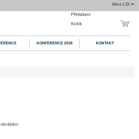
Měna
CZK
Přihlášení
Košík
FERENCE
KONFERENCE 2026
KONTAKT
 obrábění.