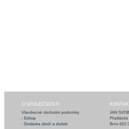
O SPOLEČNOSTI
KONTAK
Všeobecné obchodní podmínky
JAN SVOBO
- Eshop
Přadlácká
- Dodávka zboží a služeb
Brno 602 