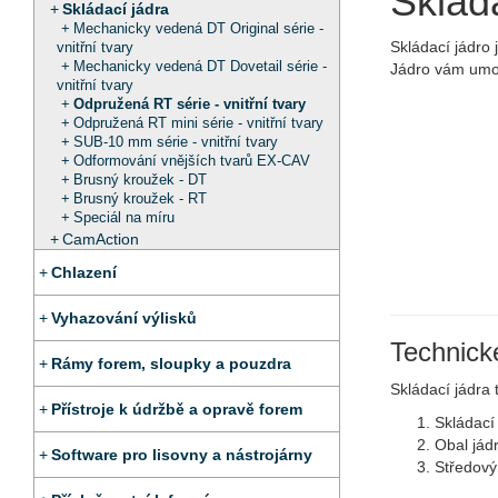
Skláda
Skládací jádra
Mechanicky vedená DT Original série -
Skládací jádro 
vnitřní tvary
Mechanicky vedená DT Dovetail série -
Jádro vám umož
vnitřní tvary
Odpružená RT série - vnitřní tvary
Odpružená RT mini série - vnitřní tvary
SUB-10 mm série - vnitřní tvary
Odformování vnějších tvarů EX-CAV
Brusný kroužek - DT
Brusný kroužek - RT
Speciál na míru
CamAction
Chlazení
Vyhazování výlisků
Technick
Rámy forem, sloupky a pouzdra
Skládací jádra 
Přístroje k údržbě a opravě forem
Skládací
Obal jád
Software pro lisovny a nástrojárny
Středový