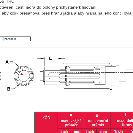
65 HRC
otevření částí jádra do polohy přichystané k lisování.
, aby kolík přesahoval přes hranu jádra a aby hrana na jeho konci byla
Parasolid