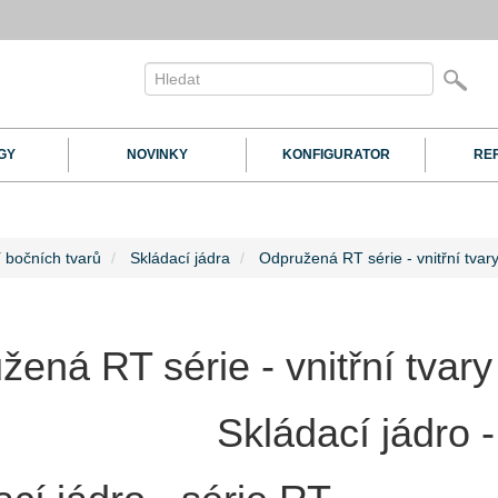
GY
NOVINKY
KONFIGURATOR
RE
 bočních tvarů
Skládací jádra
Odpružená RT série - vnitřní tvar
ená RT série - vnitřní tvary
Skládací jádro -