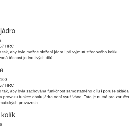
jádro
2
57 HRC
tak, aby bylo možné složení jádra i při vyjmutí středového kolíku.
aná těsnost jednotlivých dílů.
ra
100
57 HRC
 tak, aby byla zachována funkčnost samostatného dílu i poruše skláda
 provozu funkce obalu jádra není využívána. Tato je nutná pro zaručen
matických provozech.
kolík
6