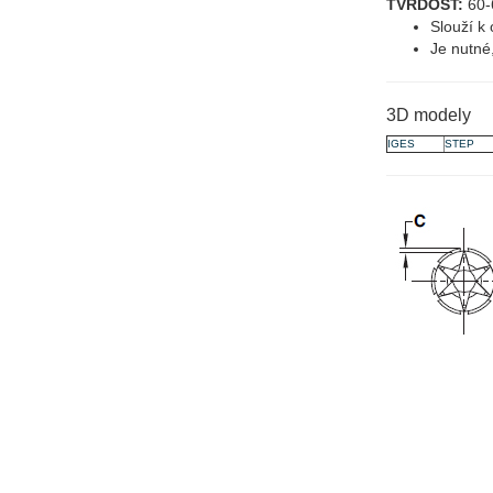
TVRDOST:
60-
Slouží k 
Je nutné
3D modely
IGES
STEP