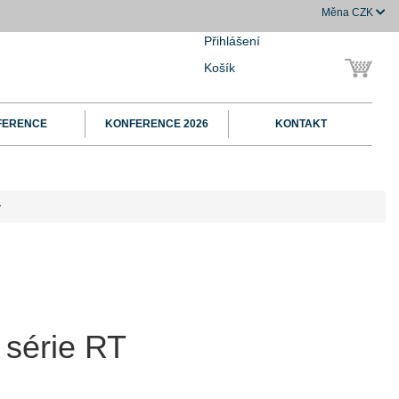
Měna
CZK
Přihlášení
Košík
FERENCE
KONFERENCE 2026
KONTAKT
y
 série RT