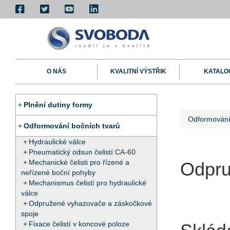
O NÁS
KVALITNÍ VÝSTŘIK
KATALO
Plnění dutiny formy
Odformování
Odformování bočních tvarů
Hydraulické válce
Pneumatický odsun čelistí CA-60
Mechanické čelisti pro řízené a
Odpruž
neřízené boční pohyby
Mechanismus čelistí pro hydraulické
válce
Odpružené vyhazovače a záskočkové
spoje
Fixace čelistí v koncové poloze