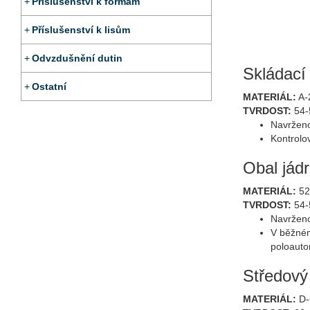
Příslušenství k formám
Příslušenství k lisům
Odvzdušnění dutin
Skládací 
Ostatní
MATERIÁL:
A-
TVRDOST:
54-
Navrženo 
Kontrolov
Obal jád
MATERIÁL:
52
TVRDOST:
54-
Navrženo
V běžném
poloauto
Středový 
MATERIÁL:
D-