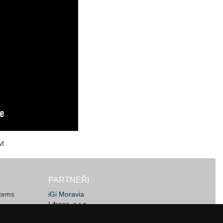
wf
PARTNEŘI
stems
iGi Moravia
Libeos, s.r.o.
JSW Machines