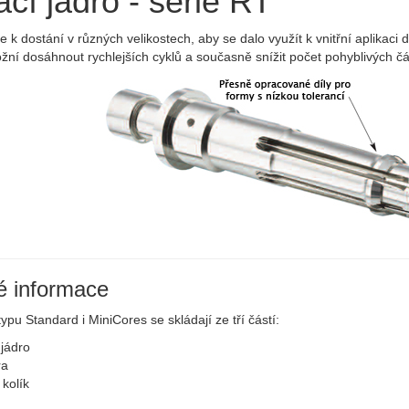
cí jádro - série RT
je k dostání v různých velikostech, aby se dalo využít k vnitřní aplikaci
ní dosáhnout rychlejších cyklů a současně snížit počet pohyblivých čá
é informace
typu Standard i MiniCores se skládají ze tří částí:
 jádro
ra
 kolík