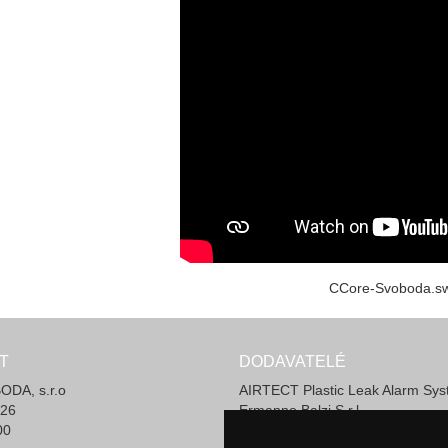
CCore-Svoboda.s
T
DODAVATELÉ
DA, s.r.o
AIRTECT Plastic Leak Alarm Sy
 26
Ermanno Balzi S.r.l.
00
Invotec Solutions Limited