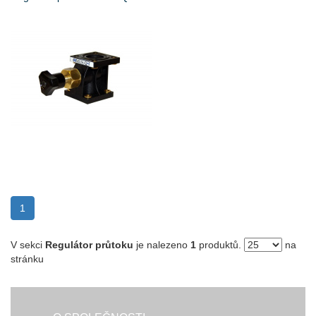
(current)
1
V sekci
Regulátor průtoku
je nalezeno
1
produktů.
na
stránku