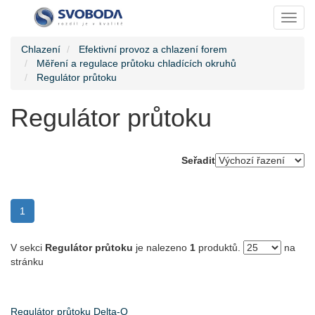
Toggl
Chlazení
Efektivní provoz a chlazení forem
Měření a regulace průtoku chladících okruhů
Regulátor průtoku
Regulátor průtoku
Seřadit
(current)
1
V sekci
Regulátor průtoku
je nalezeno
1
produktů.
na
stránku
Regulátor průtoku Delta-Q