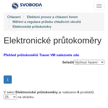
Toggl
Chlazení
Efektivní provoz a chlazení forem
Měření a regulace průtoku chladících okruhů
Elektronické průtokoměry
Elektronické průtokoměry
Přehled průtokoměrů Tracer VM naleznete zde
.
Seřadit
(current)
1
V sekci
Elektronické průtokoměry
je nalezeno
6
produktů.
na stránku