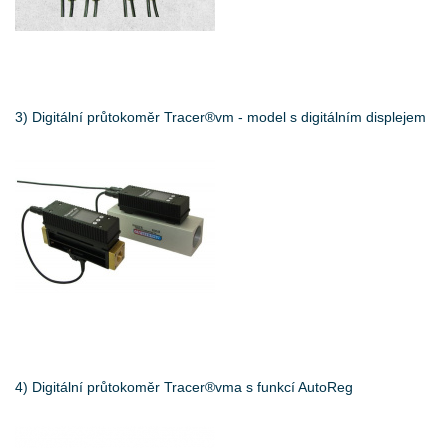
3) Digitální průtokoměr Tracer®vm - model s digitálním displejem
4) Digitální průtokoměr Tracer®vma s funkcí AutoReg