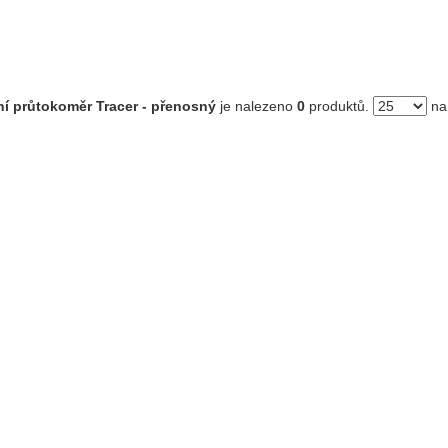
lní průtokoměr Tracer - přenosný
je nalezeno
0
produktů.
na