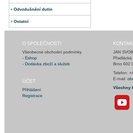
Odvzdušnění dutin
Ostatní
O SPOLEČNOSTI
KONTAK
Všeobecné obchodní podmínky
JAN SVOBO
- Eshop
Přadlácká
- Dodávka zboží a služeb
Brno 602 
Telefon: 
E-mail:
ob
ÚČET
Všechny 
Přihlášení
Registrace