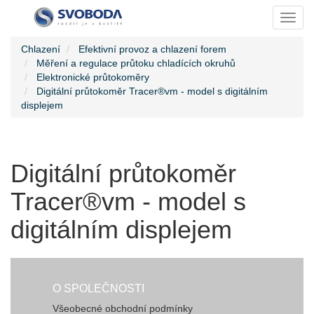
Toggl
Chlazení
Efektivní provoz a chlazení forem
Měření a regulace průtoku chladících okruhů
Elektronické průtokoměry
Digitální průtokoměr Tracer®vm - model s digitálním
displejem
Digitální průtokoměr
Tracer®vm - model s
digitálním displejem
O SPOLEČNOSTI
Všeobecné obchodní podmínky