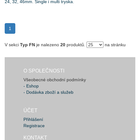
24, 32, 46mm. Single i multi tryska.
(current)
1
V sekci
Typ FN
je nalezeno
20
produktů.
na stránku
O SPOLEČNOSTI
Všeobecné obchodní podmínky
- Eshop
- Dodávka zboží a služeb
ÚČET
Přihlášení
Registrace
KONTAKT