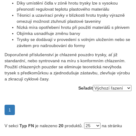
Díky umístění čidla v zóně hrotu trysky lze s vysokou
přesností regulovat teplotu plastového materiálu
Těsnicí a uzavírací prvky v blízkosti hrotu trysky výrazně
omezují možnost ztuhnutí plastové taveniny
Nízká míra opotřebení hrotu při použití materiálů s plnivem
Objímka usnadňuje změnu barvy
Trysky se dodávají v provedení s volným uložením nebo se
závitem pro našroubování do formy
Doporučené příslušenství je chlazené pouzdro trysky, ať již
standardní, nebo syntrované na míru s konformním chlazením.
Použití chlazených pouzder se eliminuje teoretická nevýhoda
trysek s předkomůrkou a zjednodušuje zástavbu, zlevňuje výrobu
a zkracují cyklové časy.
Seřadit
(current)
1
V sekci
Typ FN
je nalezeno
20
produktů.
na stránku