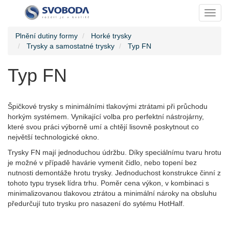
Toggl
Plnění dutiny formy
Horké trysky
Trysky a samostatné trysky
Typ FN
Typ FN
Špičkové trysky s minimálními tlakovými ztrátami při průchodu
horkým systémem. Vynikající volba pro perfektní nástrojárny,
které svou práci výborně umí a chtějí lisovně poskytnout co
největší technologické okno.
Trysky FN mají jednoduchou údržbu. Díky speciálnímu tvaru hrotu
je možné v případě havárie vymenit čidlo, nebo topení bez
nutnosti demontáže hrotu trysky. Jednoduchost konstrukce činní z
tohoto typu trysek lídra trhu. Poměr cena výkon, v kombinaci s
minimalizovanou tlakovou ztrátou a minimální nároky na obsluhu
předurčují tuto trysku pro nasazení do sytému HotHalf.