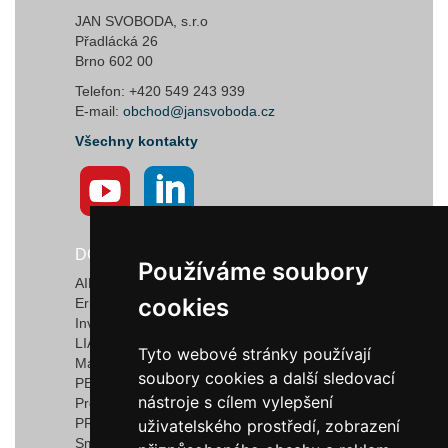
JAN SVOBODA, s.r.o
Přadlácká 26
Brno 602 00
Telefon: +420 549 243 939
E-mail:
obchod@jansvoboda.cz
Všechny kontakty
DODAVATELÉ
Používáme soubory
Používáme soubory
AIRTECT Plastic Leak Alarm Systems
cookies
cookies
Ermanno Balzi S.r.l.
Invotec Solutions Limited
LIAD Weighing and Control Systems Ltd.
Tyto webové stránky používají
Tyto webové stránky používají
Marquardt GmbH & Co. KG
soubory cookies a další sledovací
soubory cookies a další sledovací
PEDROTTI NORMALIZZATI
nástroje s cílem vylepšení
nástroje s cílem vylepšení
Progressive Components
PROMEC FITTINGS S.R.L.
uživatelského prostředí, zobrazení
uživatelského prostředí, zobrazení
Smartflow